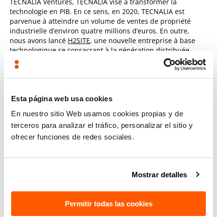
TECNALIA Ventures, TECNALIA vise à transformer la
technologie en PIB. En ce sens, en 2020, TECNALIA est
parvenue à atteindre un volume de ventes de propriété
industrielle d’environ quatre millions d’euros. En outre,
nous avons lancé
H2SITE
, une nouvelle entreprise à base
technologique se consacrant à la génération distribuée
d’hydrogène à petite et moyenne échelle, de grande pureté
et peu cher, grâce à des réacteurs catalytiques à
membrane.
Esta página web usa cookies
Au 31 décembre 2020, TECNALIA dispose ainsi d’un
En nuestro sitio Web usamos cookies propias y de
portefeuille de 192 familles de brevets (783 brevets) et
détient 13 entreprises
, qui génèrent 207 postes de travail
terceros para analizar el tráfico, personalizar el sitio y
directs.
ofrecer funciones de redes sociales.
Accédez à l’actualité émise par le journal télévisé
Informativos TVE1
Mostrar detalles
Permitir todas las cookies