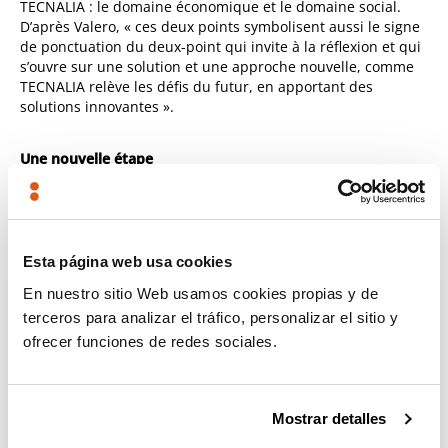
TECNALIA : le domaine économique et le domaine social.
D’après Valero, « ces deux points symbolisent aussi le signe
de ponctuation du deux-point qui invite à la réflexion et qui
s’ouvre sur une solution et une approche nouvelle, comme
TECNALIA relève les défis du futur, en apportant des
solutions innovantes ».
Une nouvelle étape
TECNALIA entame ainsi une nouvelle étape stratégique,
comme l’a expliqué le président de TECNALIA, Alex
Belaustegui, « après la clôture du Plan stratégique
Esta página web usa cookies
précédent, avec lequel malgré les difficultés, nous avons
atteint en 2020 des revenus de 113,6 millions d’euros. Ces
En nuestro sitio Web usamos cookies propias y de
résultats sont le fruit de la stratégie de transfert de R&D
terceros para analizar el tráfico, personalizar el sitio y
vers les entreprises menée par TECNALIA depuis sa création
ofrecer funciones de redes sociales.
il y a 10 ans. En outre, le nombre d’entreprises avec
lesquelles nous collaborons n’a cessé d’augmenter pendant
cette période, un signe de la confiance qu’elles accordent à
TECNALIA comme un instrument clé de l’innovation pour
Mostrar detalles
être plus compétitif ; nous avons ainsi réussi à collaborer