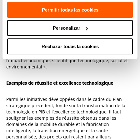
avec plus de 750 entreprises en 2020, dont 75 % de PME, et
nous avons créé un réseau croissant de plus de 25
Permitir todas las cookies
alliances ».
Personalizar
Belaustegui a affirmé qu’en « 2020, nous avons abordé la fin
d’un cycle stratégique à TECNALIA dans l’objectif d’optimiser
l’impact de notre activité de R&D+I. Au cours de ce cycle,
Rechazar todas la cookies
nous avons pu confirmer l’augmentation de l’impact positif
de notre activité dans différentes dimensions telles que
l’impact économique, scientifique-technologique, social et
environnemental ».
Exemples de réussite et excellence technologique
Parmi les initiatives développées dans le cadre du Plan
stratégique précédent, fondé sur la transformation de la
technologie en PIB et l’excellence technologique, il faut
souligner les exemples de réussite obtenus dans les
domaines de la mobilité durable et la fabrication
intelligente, la transition énergétique et la santé
personnalisée, des projets qui restent par ailleurs