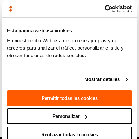
(+34) 946 430 850
(appels internationaux)
Coordonnées GPS
Esta página web usa cookies
En nuestro sitio Web usamos cookies propias y de
Lat = 43.208336
terceros para analizar el tráfico, personalizar el sitio y
Lon = -2.250974
ofrecer funciones de redes sociales.
Mostrar detalles
Permitir todas las cookies
Personalizar
CONTACTEZ-NOUS
Rechazar todas la cookies