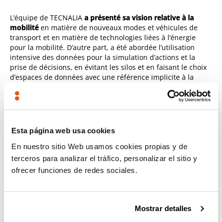
L’équipe de TECNALIA
a présenté sa vision relative à la
mobilité
en matière de nouveaux modes et véhicules de
transport et en matière de technologies liées à l’énergie
pour la mobilité. D’autre part, a été abordée l’utilisation
intensive des données pour la simulation d’actions et la
prise de décisions, en évitant les silos et en faisant le choix
d’espaces de données avec une référence implicite à la
fonction des plateformes de
smart cities
.
L’exposition était accompagnée de la projection d’une vidéo
publique de l’aérotaxi Lauren pour souligner les
progrès
Esta página web usa cookies
technologiques en matière de nouveaux véhicules. Il a été
recommandé aux
pouvoirs publics de prendre rapidement
En nuestro sitio Web usamos cookies propias y de
leurs responsabilités car ils devront considérer cette
terceros para analizar el tráfico, personalizar el sitio y
technologie et d’autres
technologies avancées lors de la
ofrecer funciones de redes sociales.
planification des services et de l’ordonnancement
municipal.
Mostrar detalles