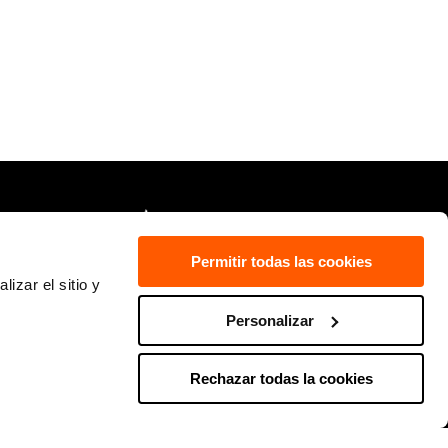
Permitir todas las cookies
izar el sitio y
Personalizar
SUIVEZ-NOUD
Rester en contact ? Abonnez-vous à nos
Rechazar todas la cookies
communications et découvrez les dernières
tendances en matière d’innovation et de