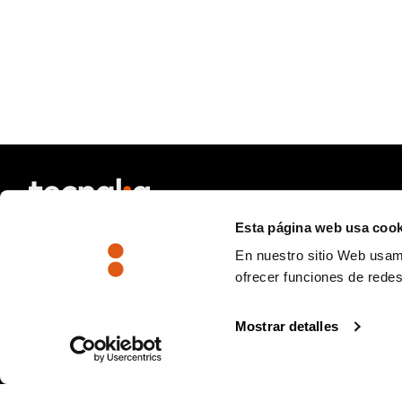
Esta página web usa cook
En nuestro sitio Web usamos
ofrecer funciones de rede
SIÈGE CENTRAL
Mostrar detalles
Parque Científico y Tecnológico de Gipuzkoa
Mikeletegi pasealekua, 2
E-20009 Donostia-San Sebastián (Gipuzkoa)