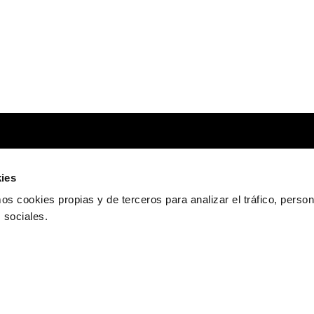
ies
 cookies propias y de terceros para analizar el tráfico, personal
s sociales.
CONTACT
(+34) 946 430 850
ÉCRIVEZ-NOUS