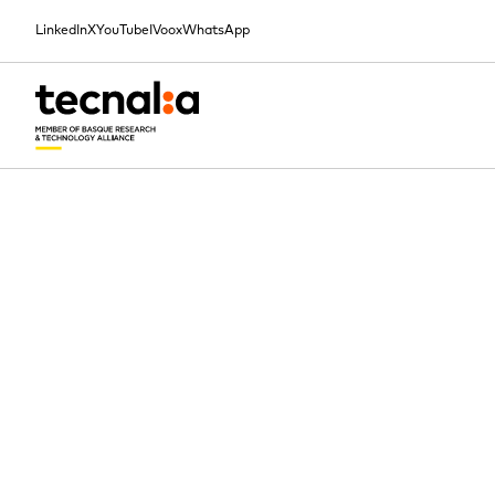
LinkedIn
X
YouTube
IVoox
WhatsApp
ACCUEIL
ACTUALITÉS
TECNALIA RENFORCE LA CERTIFICATION DE SÉCURITÉ DANS LE CLOUD