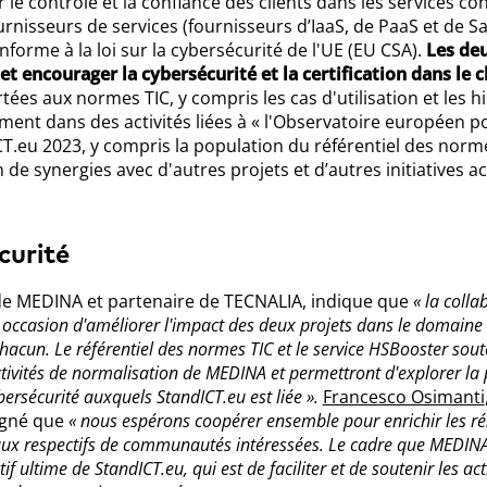
r le contrôle et la confiance des clients dans les services 
urnisseurs de services (fournisseurs d’IaaS, de PaaS et de S
nforme à la loi sur la cybersécurité de l'UE (EU CSA).
Les deu
et encourager la cybersécurité et la certification dans le 
es aux normes TIC, y compris les cas d'utilisation et les hi
ement dans des activités liées à « l'Observatoire européen p
T.eu 2023, y compris la population du référentiel des norm
 de synergies avec d'autres projets et d’autres initiatives ac
curité
 de MEDINA et partenaire de TECNALIA, indique que
« la colla
 occasion d'améliorer l'impact des deux projets dans le domaine 
e chacun. Le référentiel des normes TIC et le service HSBooster sou
tivités de normalisation de MEDINA et permettront d'explorer la p
ersécurité auxquels StandICT.eu est liée ».
Francesco Osimanti
igné que
« nous espérons coopérer ensemble pour enrichir les ré
eaux respectifs de communautés intéressées. Le cadre que MEDIN
f ultime de StandICT.eu, qui est de faciliter et de soutenir les act