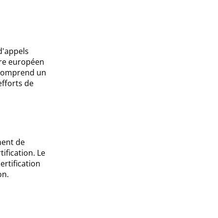
d'appels
ire européen
i comprend un
efforts de
nent de
ification. Le
rtification
on.