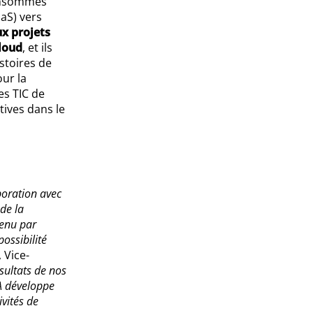
consommés
aaS) vers
x projets
cloud
, et ils
stoires de
our la
es TIC de
tives dans le
boration avec
de la
tenu par
ossibilité
, Vice-
sultats de nos
A développe
ivités de