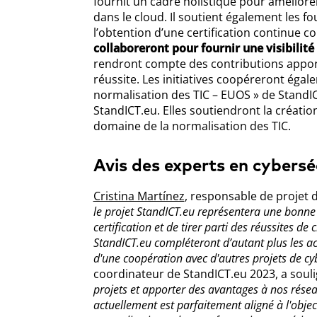
fournit un cadre holistique pour améliore
dans le cloud. Il soutient également les fo
l’obtention d’une certification continue co
collaboreront pour fournir une visibilité 
rendront compte des contributions apporté
réussite. Les initiatives coopéreront égal
normalisation des TIC – EUOS » de StandIC
StandICT.eu. Elles soutiendront la création
domaine de la normalisation des TIC.
Avis des experts en cybersé
Cristina Martínez
, responsable de projet
le projet StandICT.eu représentera une bonne
certification et de tirer parti des réussites d
StandICT.eu compléteront d’autant plus les ac
d'une coopération avec d'autres projets de cyb
coordinateur de StandICT.eu 2023, a soul
projets et apporter des avantages à nos rés
actuellement est parfaitement aligné à l'objecti