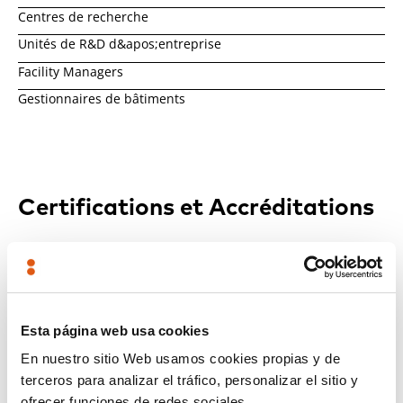
Centres de recherche
Unités de R&D d&apos;entreprise
Facility Managers
Gestionnaires de bâtiments
Certifications et Accréditations
Esta página web usa cookies
Accréditation ENAC ILAC pour le secteur des matériaux suivant
En nuestro sitio Web usamos cookies propias y de
ISO 17025 avec le nº de dossier 4/LE063
terceros para analizar el tráfico, personalizar el sitio y
ofrecer funciones de redes sociales.