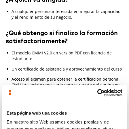
¿A quién va dirigida?
A cualquier persona interesada en mejorar la capacidad
y el rendimiento de su negocio.
¿Qué obtengo si finalizo la formación
satisfactoriamente?
El modelo CMMI V2.0 en versión PDF con licencia de
estudiante
Un certificado de asistencia y aprovechamiento del curso
Acceso al examen para obtener la certificación personal
CMMI Associate (necesaria para ser parte del equipo en
una evaluación formal CMMI v2.0). El acceso al examen
está incluido dentro del precio de la formación. Se
disponen de treinta días desde el comienzo de la
formación para realizar el examen.
Esta página web usa cookies
La certificación CMMI Associate una vez pasado con éxito
En nuestro sitio Web usamos cookies propias y de
el examen
terceros para analizar el tráfico, personalizar el sitio y