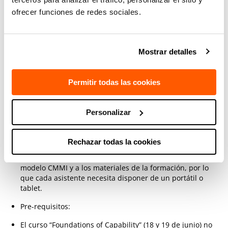
El pre-requisito formativo para ser miembro del equipo
ofrecer funciones de redes sociales.
de evaluación CMMI-DEV v2.0
El pre-requisito formativo para cualquier curso avanzado
CMMI-DEV v2.0
Mostrar detalles
¿Qué necesito para completar con
Permitir todas las cookies
éxito esta formación?
Participación activa durante las diferentes actividades
Personalizar
que se realizan durante la formación.
Asistencia a todas las sesiones.
Rechazar todas la cookies
Durante la formación es necesario acceder on-line al
modelo CMMI y a los materiales de la formación, por lo
que cada asistente necesita disponer de un portátil o
tablet.
Pre-requisitos:
El curso “Foundations of Capability” (18 y 19 de junio) no