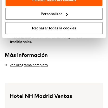
edificación: retos en sus caracterización y cumplimiento
de requisitos
".
Personalizar
Mikel Quintana,
Arquitecto de formación, Técnico en el
Laboratorio de
Servicios de Digitales de Construcción
. En
esta mesa redonda aportará la
perspectiva de la
Rechazar todas la cookies
innovación y el papel que juega la construcción
industrializada en los sistemas de ejecución
tradicionales.
Más información
Ver programa completo
Hotel NH Madrid Ventas