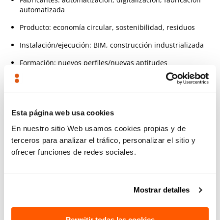
automatizada
Producto: economía circular, sostenibilidad, residuos
Instalación/ejecución: BIM, construcción industrializada
Formación: nuevos perfiles/nuevas aptitudes
El programa del congreso incluye ponencias de destacados
expertos españoles e internacionales, mesas redondas y
sesiones técnicas.
Esta página web usa cookies
En nuestro sitio Web usamos cookies propias y de
Participación TECNALIA
terceros para analizar el tráfico, personalizar el sitio y
ofrecer funciones de redes sociales.
Destacamos la participación de nuestros compañeros y
compañeras, tanto en la exposición de casos reales como en
la mesa redonda:
Mostrar detalles
Susana Santamaría
, Especialista del Laboratorio de
Seguridad Estructural, presentará la ponencia
"La
tecnología fotovoltaica integrada (BIPV) en la
Permitir todas las cookies