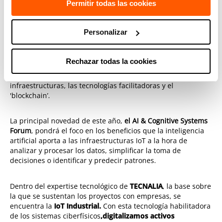
en computación cognitiva, inteligencia artificial y analítica
Permitir todas las cookies
de datos, y presentarán casos reales de la convergencia de
esta tecnología y el IoT para transformar la industria.
Personalizar
IoTSWC
ha establecido nueve temáticas, como son: la
energía y los suministros, la fabricación de bienes, el
Rechazar todas la cookies
transporte conectado, la industria abierta, la asistencia
sanitaria, la inteligencia artificial, la construcción e
infraestructuras, las tecnologías facilitadoras y el
'blockchain’.
La principal novedad de este año,
el AI & Cognitive Systems
Forum
, pondrá el foco en los beneficios que la inteligencia
artificial aporta a las infraestructuras IoT a la hora de
analizar y procesar los datos, simplificar la toma de
decisiones o identificar y predecir patrones.
Dentro del expertise tecnológico de
TECNALIA
, la base sobre
la que se sustentan los proyectos con empresas, se
encuentra la
IoT Industrial.
Con esta tecnología habilitadora
de los sistemas ciberfísicos
,digitalizamos activos