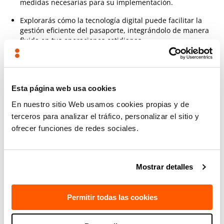
medidas necesarias para su implementación.
Explorarás cómo la tecnología digital puede facilitar la
gestión eficiente del pasaporte, integrándolo de manera
fluida en tus operaciones cotidianas.
Además, se compartirán ejemplos concretos de pruebas
de implementación del Pasaporte Digital de Productos,
junto a las valiosas lecciones aprendidas en el proceso.
Esta página web usa cookies
Temas clave como
sostenibilidad
y
responsabilidad
En nuestro sitio Web usamos cookies propias y de
social corporativa
también serán abordados, destacando
cómo este pasaporte puede ser una herramienta para
terceros para analizar el tráfico, personalizar el sitio y
mejorar la reputación de tu empresa y cumplir con las
ofrecer funciones de redes sociales.
normativas europeas.
Pasaporte Digital de Productos:
cómo
Mostrar detalles
abordar el cambio y su impacto en la
sostenibilidad europea
Permitir todas las cookies
Esta jornada se presenta como un evento imprescindible
para cualquier líder de productos que aspire a mantenerse