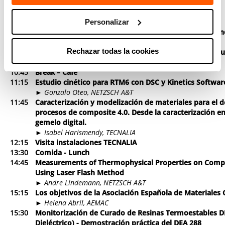
08:30
Registro de asistentes
09:00
Presentación
►
TECNALIA, AEMAC, FIDAMC Y NETZSCH
Personalizar
09:30
Dynamic Mechanical Analysis (DMA) on Thermosets a
►
Stephan Knappe, NETZSCH A&T
Rechazar todas la cookies
10:15
Reología aplicada a la fabricación de materiales comp
►
Vanessa García Martínez, FIDAMC
10:45
Break – Café
11:15
Estudio cinético para RTM6 con DSC y Kinetics Softwar
►
Gonzalo Oteo, NETZSCH A&T
11:45
Caracterización y modelización de materiales para el d
procesos de composite 4.0. Desde la caracterización en 
gemelo digital.
►
Isabel Harismendy, TECNALIA
12:15
Visita instalaciones TECNALIA
13:30
Comida - Lunch
14:45
Measurements of Thermophysical Properties on Compo
Using Laser Flash Method
►
Andre Lindemann, NETZSCH A&T
15:15
Los objetivos de la Asociación Española de Materiale
►
Helena Abril, AEMAC
15:30
Monitorización de Curado de Resinas Termoestables DE
Dieléctrico) - Demostración práctica del DEA 288