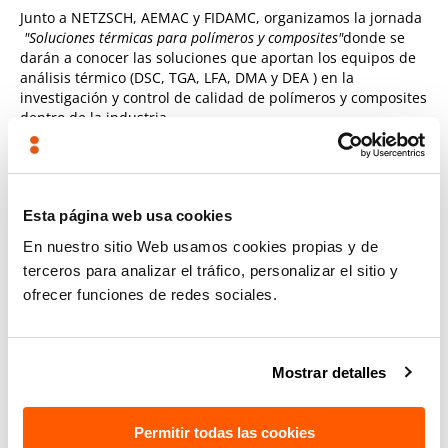
Junto a NETZSCH, AEMAC y FIDAMC, organizamos la jornada
"Soluciones térmicas para polímeros y composites"
donde se
darán a conocer las soluciones que aportan los equipos de
análisis térmico (DSC, TGA, LFA, DMA y DEA ) en la
investigación y control de calidad de polímeros y composites
dentro de la industria.
Analizamos casos prácticos
Ofrece las herramientas necesarias para poder entender
Esta página web usa cookies
y evaluar los resultados obtenidos.
En nuestro sitio Web usamos cookies propias y de
Realizaremos una demostración de monitorización de
terceros para analizar el tráfico, personalizar el sitio y
curado en proceso con el equipo de análisis dieléctrico
ofrecer funciones de redes sociales.
DEA 288 Ionic de NETZSCH.
Mostrar detalles
PROGRAMA
Horario
Tema
Permitir todas las cookies