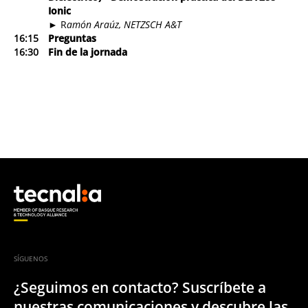
Ion
►
R
amón Araúz, NETZSCH A&T
16:15
Preguntas
16:30
Fin de la jornada
SÍGUENOS
¿Seguimos en contacto? Suscríbete a
nuestras comunicaciones y descubre las