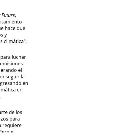
r Future
,
entamiento
que hace que
s y
s climática".
 para luchar
s emisiones
derando el
onseguir la
rogresando en
imática en
.
rte de los
rzos para
a requiere
Pero el