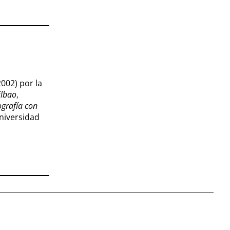
002) por la
ilbao
,
grafía con
Universidad