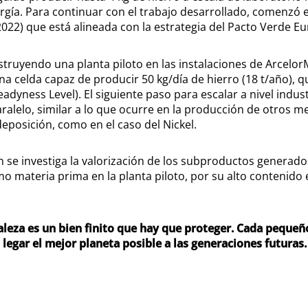
rgía. Para continuar con el trabajo desarrollado, comenzó 
022) que está alineada con la estrategia del Pacto Verde E
struyendo una planta piloto en las instalaciones de ArcelorM
a celda capaz de producir 50 kg/día de hierro (18 t/año), q
yness Level). El siguiente paso para escalar a nivel industri
aralelo, similar a lo que ocurre en la producción de otros m
posición, como en el caso del Nickel.
 se investiga la valorización de los subproductos generado
omo materia prima en la planta piloto, por su alto contenido
raleza es un bien finito que hay que proteger. Cada pequeñ
legar el mejor planeta posible a las generaciones futuras.