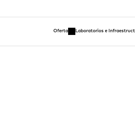
Oferta
Laboratorios e Infraestruc
QUÉ HACES PARA LUCHAR CONTRA EL CAMBIO CLIMÁTICO