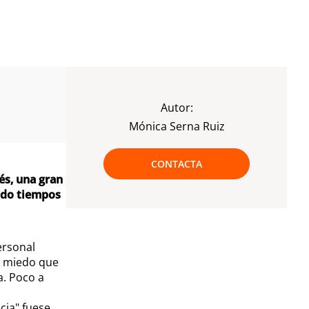
Autor:
Mónica Serna Ruiz
CONTACTA
és, una gran
ido tiempos
ersonal
l miedo que
a. Poco a
cia" fuese