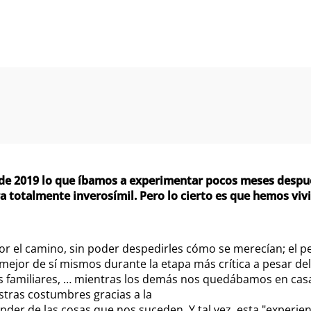
s de 2019 lo que íbamos a experimentar pocos meses despu
 totalmente inverosímil. Pero lo cierto es que hemos viv
 el camino, sin poder despedirles cómo se merecían; el p
mejor de sí mismos durante la etapa más crítica a pesar de
s familiares, … mientras los demás nos quedábamos en cas
ras costumbres gracias a la
er de las cosas que nos suceden. Y tal vez, esta "experien