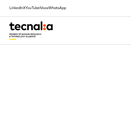
LinkedIn
X
YouTube
IVoox
WhatsApp
INICIO
BLOG
ACCIÓN POR EL CLIMA