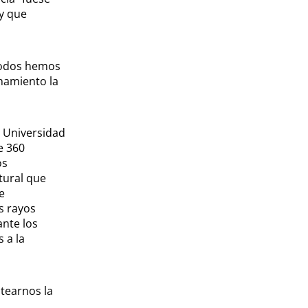
y que
 Todos hemos
namiento la
a Universidad
e 360
os
tural que
e
s rayos
ante los
 a la
tearnos la