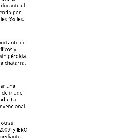
 durante el
iendo por
es fósiles.
portante del
ficos y
 sin pérdida
la chatarra,
sar una
s, de modo
odo. La
onvencional.
 otras
2009) y IERO
 mediante