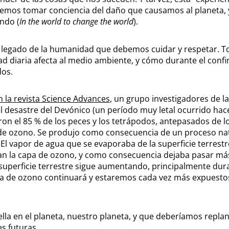
emos tomar conciencia del daño que causamos al planeta, 
ndo (
In the world to change the world
).
un legado de la humanidad que debemos cuidar y respetar.
ad diaria afecta al medio ambiente, y cómo durante el confi
dos.
 la revista Science Advances
, un grupo investigadores de l
 desastre del Devónico (un período muy letal ocurrido hac
eron el 85 % de los peces y los tetrápodos, antepasados de l
a de ozono. Se produjo como consecuencia de un proceso na
 El vapor de agua que se evaporaba de la superficie terrestr
an la capa de ozono, y como consecuencia dejaba pasar má
a superficie terrestre sigue aumentando, principalmente dur
pa de ozono continuará y estaremos cada vez más expuestos
la en el planeta, nuestro planeta, y que deberíamos replan
s futuras.