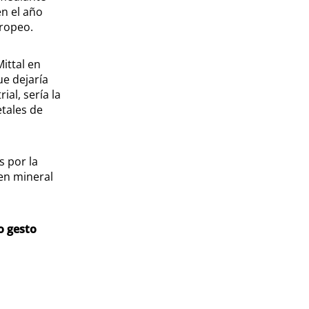
en el año
uropeo.
ittal en
ue dejaría
al, sería la
etales de
s por la
 en mineral
o gesto