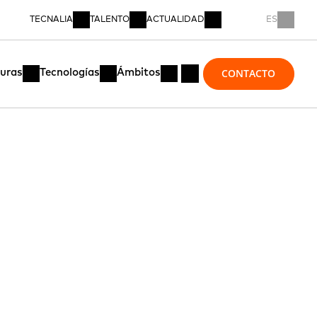
TECNALIA
TALENTO
ACTUALIDAD
ES
CONTACTO
turas
Tecnologías
Ámbitos