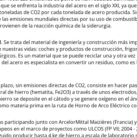
ue se enfrenta la industria del acero en el siglo XXI, ya que
 toneladas de CO2 por cada tonelada de acero producida. S
e las emisiones mundiales directas por su uso de combustibl
ovienen de la reacción química de la siderurgia.
. Se trata del material de ingeniería y construcción más im
 nuestras vidas: coches y productos de construcción, frigorí
úrgicos. Es un material que se puede reciclar una y otra vez
a del acero es especialista en convertir un residuo, como es 
lazo, sin emisiones directas de CO2, consiste en hacer pa
ral de hierro (hematita, Fe2O3) a través de unos electrodo
hierro se deposite en el cátodo y se genere oxígeno en el án
como materia prima en la ruta de Horno de Arco Eléctrico c
participando junto con ArcelorMittal Maizières (Francia) y
opeos en el marco de proyectos como ULCOS (FP VII; 2004 - 
guido producir hasta 4 kg de hierro a escala de laboratorio