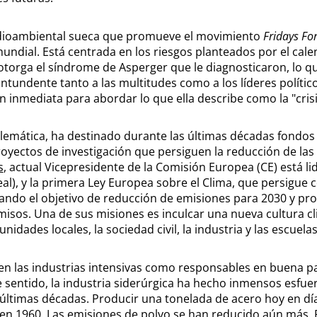
medioambiental sueca que promueve el movimiento
Fridays Fo
mundial. Está centrada en los riesgos planteados por el cal
e otorga el síndrome de Asperger que le diagnosticaron, lo 
tundente tanto a las multitudes como a los líderes político
ón inmediata para abordar lo que ella describe como la "crisi
lemática, ha destinado durante las últimas décadas fondos
royectos de investigación que persiguen la reducción de la
s
, actual Vicepresidente de la Comisión Europea (CE) está li
), y la primera Ley Europea sobre el Clima, que persigue c
icando el objetivo de reducción de emisiones para 2030 y p
isos. Una de sus misiones es inculcar una nueva cultura cl
idades locales, la sociedad civil, la industria y las escuelas
en las industrias intensivas como responsables en buena pa
e sentido, la industria siderúrgica ha hecho inmensos esfue
 últimas décadas. Producir una tonelada de acero hoy en dí
a en 1960. Las emisiones de polvo se han reducido aún más. 