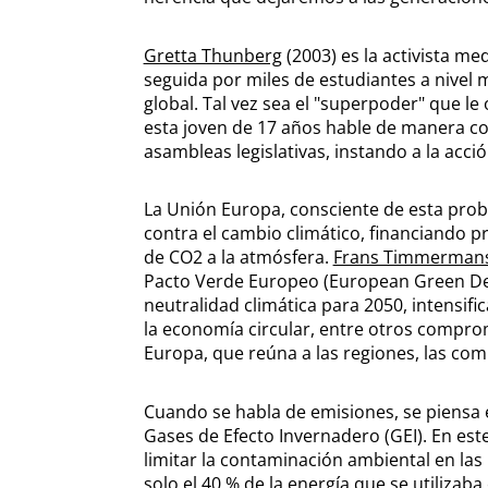
Gretta Thunberg
(2003) es la activista 
seguida por miles de estudiantes a nivel 
global. Tal vez sea el "superpoder" que l
esta joven de 17 años hable de manera con
asambleas legislativas, instando a la acci
La Unión Europa, consciente de esta prob
contra el cambio climático, financiando p
de CO2 a la atmósfera.
Frans Timmerman
Pacto Verde Europeo (European Green Deal
neutralidad climática para 2050, intensif
la economía circular, entre otros comprom
Europa, que reúna a las regiones, las comun
Cuando se habla de emisiones, se piensa 
Gases de Efecto Invernadero (GEI). En est
limitar la contaminación ambiental en las
solo el 40 % de la energía que se utilizab