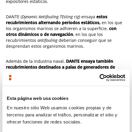
expositores estáticos.
DANTE (
Dynamic Antifouling TEsting rig
) ensaya
estos
recubrimientos alternando periodos estáticos,
en los que
los organismos marinos se adhieren a la superficie,
con
otros dinámicos o de navegación
, en los que los
recubrimientos
antifouling
deberían conseguir que se
desprendan estos organismos marinos.
Además de la industria naval,
DANTE ensaya también
recubrimientos destinados a palas de generadores de
energías de las corrientes
. En este caso, además de las
propiedades
antifouling
de los recubrimientos, resulta
interesante el ensayo de la resistencia al rozamiento de las
pinturas utilizadas, dadas las altas velocidades que pueden
alcanzar en sus extremos estas palas.
Esta página web usa cookies
En nuestro sitio Web usamos cookies propias y de
Industria de recubrimientos
terceros para analizar el tráfico, personalizar el sitio y
antifouling
ofrecer funciones de redes sociales.