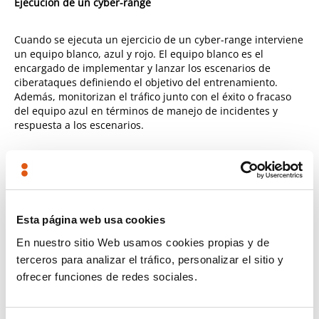
Ejecución de un
cyber-range
Cuando se ejecuta un ejercicio de un
cyber-range
interviene
un equipo blanco, azul y rojo. El equipo blanco es el
encargado de implementar y lanzar los escenarios de
ciberataques definiendo el objetivo del entrenamiento.
Además, monitorizan el tráfico junto con el éxito o fracaso
del equipo azul en términos de manejo de incidentes y
respuesta a los escenarios.
Los equipos rojos y azules representan respectivamente al
atacante y al defensor de la red. De hecho, mientras que los
equipos rojos actúan como usuarios maliciosos para
comprometer el servidor/red, los equipos azules tienen la
tarea de aplicar contramedidas como el centro de
Esta página web usa cookies
operaciones de la red.
En nuestro sitio Web usamos cookies propias y de
terceros para analizar el tráfico, personalizar el sitio y
Pueden existir ejercicios en el que se encuentren todos
ofrecer funciones de redes sociales.
atacando “captura la bandera”, todos defendiendo o unos
intentando atacar y otros defender.
En TECNALIA
disponemos de un laboratorio que permite ejecutar cyber-