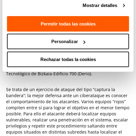
ranges con un equipo rojo ejecutando un ejercicio del tipo
Mostrar detalles
“capture la bandera”
Permitir todas las cookies
En
SENDAI
estamos actualmente implementando un
ejercicio que cubra tanto el
dominio IT como el OT:
el
objetivo es atacar de forma controlada el centro de control
Personalizar
de una subestación eléctrica desde el laboratorio de
cyber-
ranges
ubicado en las instalaciones de TECNALIA en el
Parque Tecnológico de Áraba (Miñano). La subestación se
Rechazar todas la cookies
encuentra en el Laboratorio de ciberseguridad en la
smart
grid
situado en las instalaciones de TECNALIA en el Parque
Tecnológico de Bizkaia-Edificio 700 (Derio).
Se trata de un ejercicio de ataque del tipo “captura la
bandera”; la mejor defensa ante un ciberataque es conocer
el comportamiento de los atacantes. Varios equipos “rojos”
compiten entre sí para lograr el objetivo en el menor tiempo
posible. Para ello el atacante deberá localizar equipos
vulnerables, realizar una penetración en el sistema, escalar
privilegios y repetir este procedimiento saltando entre
equipos situados en distintas subredes hasta localizar el