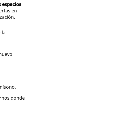
os espacios
ertas en
ización.
 la
 nuevo
unísono.
tornos donde