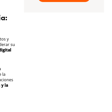
a:
tos y
derar su
igital
a
 la
aciones
 y la