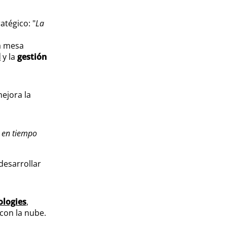
atégico: "
La
a mesa
d
y la
gestión
ejora la
 en tiempo
desarrollar
ologies
,
con la nube.