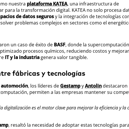
 cómo nuestra
plataforma KATEA
, una infraestructura de
r para la transformación digital. KATEA no solo procesa da
pacios de datos
seguros
y la integración de tecnologías co
resolver problemas complejos en sectores como el energétic
ron un caso de éxito de
BASF
, donde la supercomputació
optimizado procesos químicos, reduciendo costos y mejora
tre
IT y la industria
genera valor tangible.
tre fábricas y tecnologías
r automoción
, los líderes de
Gestamp
y
Antolin
destacaron 
ercomputación, permiten a las empresas mantener su compet
la digitalización es el motor clave para mejorar la eficiencia y la 
amp
, resaltó la necesidad de adoptar estas tecnologías par