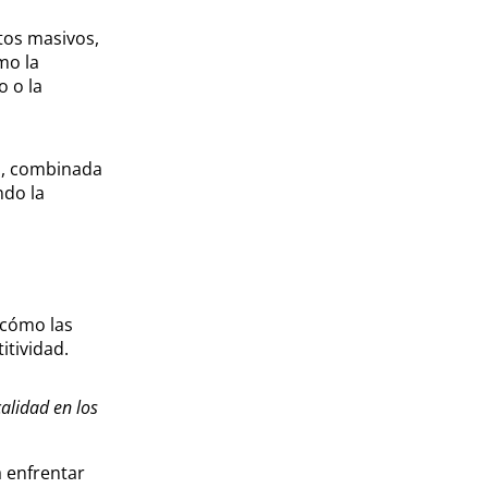
tos masivos,
mo la
o o la
n, combinada
ndo la
cómo las
itividad.
calidad en los
a enfrentar