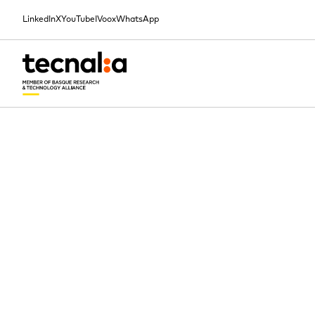
LinkedIn
X
YouTube
IVoox
WhatsApp
INICIO
NOTICIAS
LA IMPORTANCIA DE LA SUPERCOMPUTACIÓN EN LA INDUSTRIA