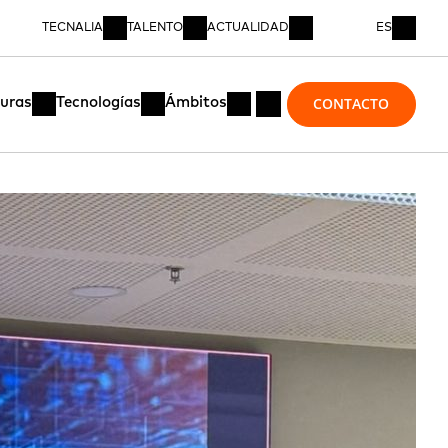
TECNALIA
TALENTO
ACTUALIDAD
ES
CONTACTO
turas
Tecnologías
Ámbitos