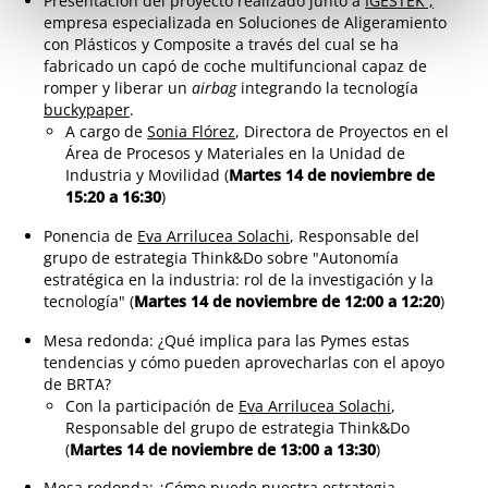
Presentación del proyecto realizado junto a
IGESTEK ,
empresa especializada en Soluciones de Aligeramiento
con Plásticos y Composite a través del cual se ha
fabricado un capó de coche multifuncional capaz de
romper y liberar un
airbag
integrando la tecnología
buckypaper
.
A cargo de
Sonia Flórez
, Directora de Proyectos en el
Área de Procesos y Materiales en la Unidad de
Industria y Movilidad (
Martes 14 de noviembre de
15:20 a 16:30
)
Ponencia de
Eva Arrilucea Solachi
, Responsable del
grupo de estrategia Think&Do sobre "Autonomía
estratégica en la industria: rol de la investigación y la
tecnología" (
Martes 14 de noviembre de 12:00 a 12:20
)
Mesa redonda: ¿Qué implica para las Pymes estas
tendencias y cómo pueden aprovecharlas con el apoyo
de BRTA?
Con la participación de
Eva Arrilucea Solachi
,
Responsable del grupo de estrategia Think&Do
(
Martes 14 de noviembre de 13:00 a 13:30
)
Mesa redonda: ¿Cómo puede nuestra estrategia