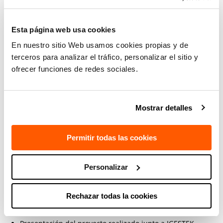
nodos tecnológicos:
Esta página web usa cookies
Máquinas inteligentes y conectadas
En nuestro sitio Web usamos cookies propias y de
Redes eléctricas digitales
terceros para analizar el tráfico, personalizar el sitio y
Fabricación aditiva
ofrecer funciones de redes sociales.
Robótica flexible
Dispositivos médicos y salud digital
Mostrar detalles
Materiales avanzados
Permitir todas las cookies
Ciberseguridad
Compartiendo conocimiento
Personalizar
Durante el Open Basque Industry también estaremos
Rechazar todas la cookies
presentes en ponencias y mesas redondas: