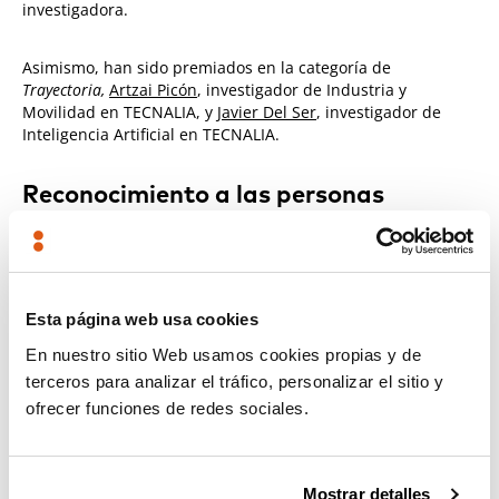
investigadora.
Asimismo, han sido premiados en la categoría de
Trayectoria,
Artzai Picón
, investigador de Industria y
Movilidad en TECNALIA, y
Javier Del Ser
, investigador de
Inteligencia Artificial en TECNALIA.
Reconocimiento a las personas
investigadoras
En su segunda edición, la entrega de los premios ha tenido
lugar en el Parque Científico y Tecnológico de Bizkaia, con la
participación del Lehendakari Iñigo Urkullu
Esta página web usa cookies
Renteria, Arantxa Tapia Otaegi, consejera de Desarrollo
En nuestro sitio Web usamos cookies propias y de
Económico, Sostenibilidad y Medio Ambiente del Gobierno
terceros para analizar el tráfico, personalizar el sitio y
Vasco, Rikardo Bueno Zabalo, director general de la
alianza
BRTA,
y el Director General del
Grupo SPRI,
Aitor Urzelai.
ofrecer funciones de redes sociales.
Estos premios sirven para reconocer, valorar y estimular la
labor de las personas que dedican sus esfuerzos a
Mostrar detalles