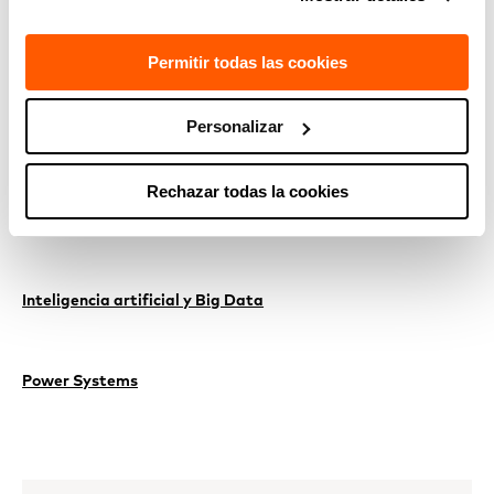
investigar, a desarrollar y a transferir tecnología en los
centros de la alianza BRTA. El trabajo de todas y todos los
premiados contribuye a mejorar la economía y las empresas
Permitir todas las cookies
vascas y la sociedad en general.
Personalizar
TECNOLOGÍAS RELACIONADAS
Rechazar todas la cookies
Tecnología Computer vision and visual interaction
Inteligencia artificial y Big Data
Power Systems