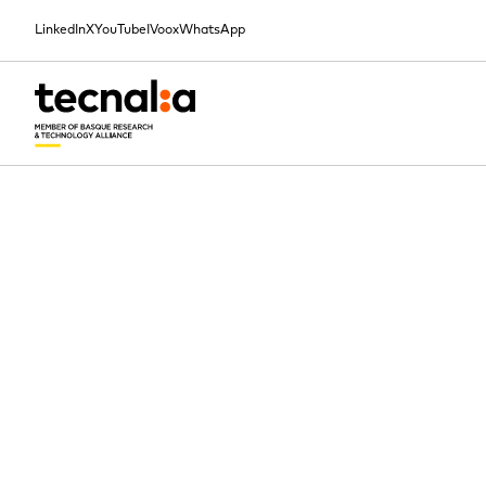
LinkedIn
X
YouTube
IVoox
WhatsApp