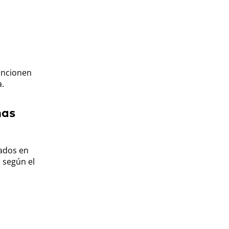
uncionen
.
mas
ados en
 según el