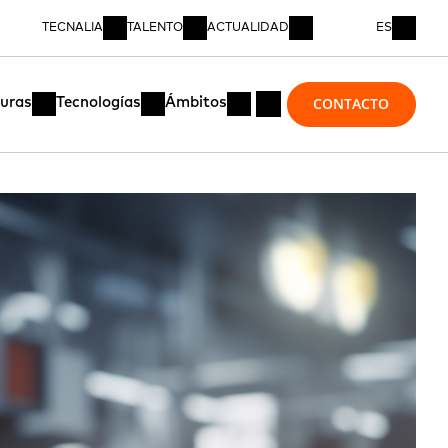
TECNALIA
TALENTO
ACTUALIDAD
ES
CONTACTO
turas
Tecnologías
Ámbitos