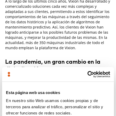
A lo largo de los últimos cinco años, Vixion ha desarrollado y
comercializado soluciones cada vez más complejas y
adaptadas a sus clientes, permitiendo a estos identificar los
comportamientos de las máquinas a través del seguimiento
de los datos históricos y la aplicación de algoritmos de
mantenimiento predictivo. Así, los clientes de Vixion han
logrado anticiparse a los posibles futuros problemas de las
máquinas, y mejorar la productividad de las mismas. En la
actualidad, más de 350 máquinas industriales de todo el
mundo emplean la plataforma de Vixion.
La pandemia, un gran cambio en la
digitalización
Uno de los grandes retos para la industria ha sido
provocado por la pandemia. Vixion ayudó a la industria a
adaptarse a una nueva realidad, la cual había cambiado la
Esta página web usa cookies
visión y la sensibilidad en el entorno industrial por la
conectividad y la analítica de datos. Según el gerente de
En nuestro sitio Web usamos cookies propias y de
Vixion,
César Viniegra
, hoy en día ningún fabricante de
terceros para analizar el tráfico, personalizar el sitio y
maquinaria se cuestiona incluir en sus equipos sistemas
ofrecer funciones de redes sociales.
para conectarse remotamente a una máquina para