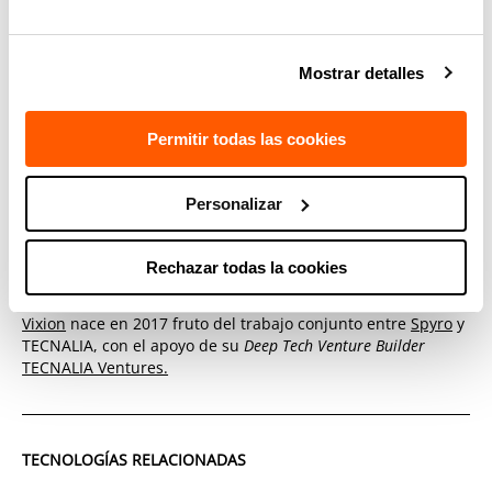
diagnosticar problemas en remoto.
Mostrar detalles
Vixion, incluida en la “vendor list” de
Ford
Permitir todas las cookies
Aunque Vixion comenzó su trayectoria muy unida al sector
de la máquina-herramienta, poco a poco ha entrado en
otros segmentos industriales, donde sus productos encajan
Personalizar
a la perfección. La multinacional
Ford
ha sido una de las
últimas compañías que ha apostado por Vixion, habiéndola
incluido en su lista de proveedores de confianza.
Rechazar todas la cookies
Vixion
nace en 2017 fruto del trabajo conjunto entre
Spyro
y
TECNALIA, con el apoyo de su
Deep Tech Venture Builder
TECNALIA Ventures.
TECNOLOGÍAS RELACIONADAS