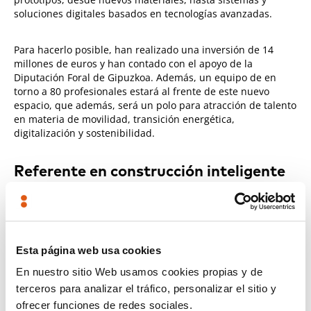
soluciones digitales basados en tecnologías avanzadas.
Para hacerlo posible, han realizado una inversión de 14
millones de euros y han contado con el apoyo de la
Diputación Foral de Gipuzkoa. Además, un equipo de en
torno a 80 profesionales estará al frente de este nuevo
espacio, que además, será un polo para atracción de talento
en materia de movilidad, transición energética,
digitalización y sostenibilidad.
Referente en construcción inteligente
y sostenible
Esta infraestructura será edificada con criterios de
construcción inteligente y contará con una estrategia
bioclimática de reducción del consumo energético. Así, se
Esta página web usa cookies
emplearán soluciones y materiales que minimicen la huella
En nuestro sitio Web usamos cookies propias y de
de carbono, tanto en la fase de ejecución como durante
todo su ciclo de vida, y contará con una fachada móvil, para
terceros para analizar el tráfico, personalizar el sitio y
reducir el consumo energético.
ofrecer funciones de redes sociales.