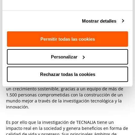
Como parte del Polo Mubil, este futuro edificio tendrá como
objetivo impulsar a Gipuzkoa a nivel internacional en el
Mostrar detalles
ámbito de la electromovilidad, potenciando la colaboración
con los agentes y empresas del entorno.
Permitir todas las cookies
Acerca de TECNALIA
Personalizar
TECNALIA es el mayor centro de investigación aplicada y
desarrollo tecnológico de España, un referente en Europa y
miembro de Basque Research and Technology Alliance.
Rechazar todas la cookies
Colabora con las empresas e instituciones para mejorar su
competitividad, la calidad de vida de las personas y lograr
un crecimiento sostenible, gracias a un equipo de más de
1.500 personas comprometidas con la construcción de un
mundo mejor a través de la investigación tecnológica y la
innovación.
Es por ello que la investigación de TECNALIA tiene un
impacto real en la sociedad y genera beneficios en forma de
calidad de vida y progreso. Sus principales ámbitos de