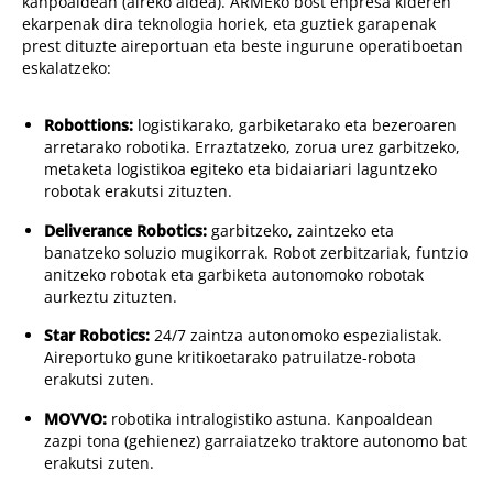
kanpoaldean (aireko aldea). ARMEko bost enpresa kideren
ekarpenak dira teknologia horiek, eta guztiek garapenak
prest dituzte aireportuan eta beste ingurune operatiboetan
eskalatzeko:
Robottions:
logistikarako, garbiketarako eta bezeroaren
arretarako robotika. Erraztatzeko, zorua urez garbitzeko,
metaketa logistikoa egiteko eta bidaiariari laguntzeko
robotak erakutsi zituzten.
Deliverance Robotics:
garbitzeko, zaintzeko eta
banatzeko soluzio mugikorrak. Robot zerbitzariak, funtzio
anitzeko robotak eta garbiketa autonomoko robotak
aurkeztu zituzten.
Star Robotics:
24/7 zaintza autonomoko espezialistak.
Aireportuko gune kritikoetarako patruilatze-robota
erakutsi zuten.
MOVVO:
robotika intralogistiko astuna. Kanpoaldean
zazpi tona (gehienez) garraiatzeko traktore autonomo bat
erakutsi zuten.