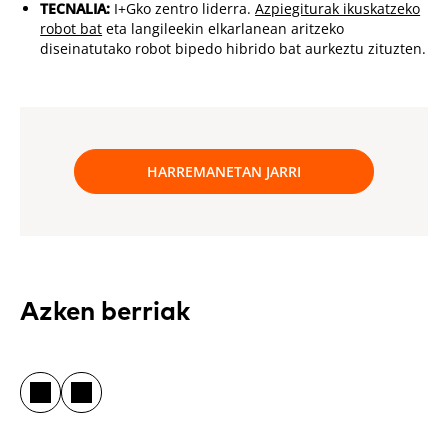
TECNALIA:
I+Gko zentro liderra.
Azpiegiturak ikuskatzeko
robot bat
eta langileekin elkarlanean aritzeko
diseinatutako robot bipedo hibrido bat aurkeztu zituzten.
HARREMANETAN JARRI
Azken berriak