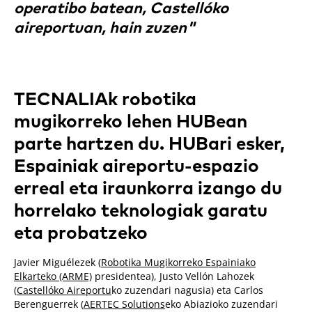
operatibo batean, Castellóko
aireportuan, hain zuzen"
TECNALIAk robotika
mugikorreko lehen HUBean
parte hartzen du. HUBari esker,
Espainiak aireportu-espazio
erreal eta iraunkorra izango du
horrelako teknologiak garatu
eta probatzeko
Javier Miguélezek (
Robotika Mugikorreko Espainiako
Elkarteko (ARME)
presidentea), Justo Vellón Lahozek
(
Castellóko Aireportu
ko zuzendari nagusia) eta Carlos
Berenguerrek (
AERTEC Solutions
eko Abiazioko zuzendari