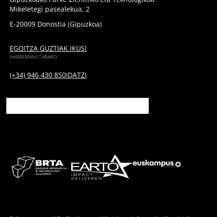
Mikeletegi pasealekua, 2
E-20009 Donostia (Gipuzkoa)
EGOITZA GUZTIAK IKUSI
HARREMANETARAKO
(+34) 946 430 850
IDATZI