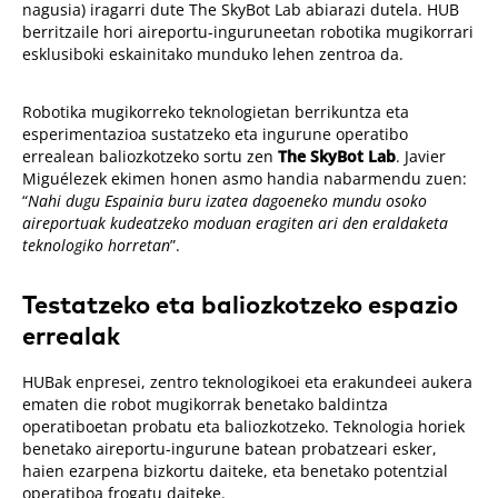
nagusia) iragarri dute The SkyBot Lab abiarazi dutela. HUB
berritzaile hori aireportu-inguruneetan robotika mugikorrari
esklusiboki eskainitako munduko lehen zentroa da.
Robotika mugikorreko teknologietan berrikuntza eta
esperimentazioa sustatzeko eta ingurune operatibo
errealean baliozkotzeko sortu zen
The SkyBot Lab
. Javier
Miguélezek ekimen honen asmo handia nabarmendu zuen:
“
Nahi dugu Espainia buru izatea dagoeneko mundu osoko
aireportuak kudeatzeko moduan eragiten ari den eraldaketa
teknologiko horretan
”.
Testatzeko eta baliozkotzeko espazio
errealak
HUBak enpresei, zentro teknologikoei eta erakundeei aukera
ematen die robot mugikorrak benetako baldintza
operatiboetan probatu eta baliozkotzeko. Teknologia horiek
benetako aireportu-ingurune batean probatzeari esker,
haien ezarpena bizkortu daiteke, eta benetako potentzial
operatiboa frogatu daiteke.