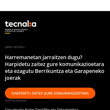
JARRAI GAITZAZU
Harremanetan jarraitzen dugu?
Harpidetu zaitez gure komunikazioetara
eta ezagutu Berrikuntza eta Garapeneko
joerak
HARPIDETU ZAITEZ GURE KOMUNIKAZIOETARA
EGOITZA NAGUSIA
Gipuzkoako Parke Zientifiko eta Teknologikoa