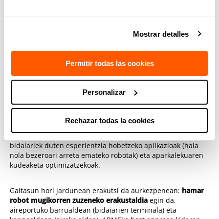
Carlos Berenguer AERTEC Solutionseko Abiazioko zuzendari
nagusiak azpimarratu zuen automatizazioa oso
garrantzitsua dela aireportu-sektorearen efizientzia,
Mostrar detalles
jasangarritasuna eta lehiakortasuna bermatzeko.
Teknologia robotikoen zuzeneko
Permitir todas las cookies
erakustaldia
Personalizar
Aireportu-ekosistemako eremu askotan aplika daitezkeen
soluzioak eskaintzen ditu jada robotika mugikorrak:
ground
handling
eko eta zaintza perimetraleko eragiketetatik hasi eta
Rechazar todas la cookies
segurtasun-
zeregin kritikoetara arte, hala nola objektu
arrotzak detektatzea (FODs)
. Halaber, badira terminaletan
bidaiariek duten esperientzia hobetzeko aplikazioak (hala
nola bezeroari arreta emateko robotak) eta aparkalekuaren
kudeaketa optimizatzekoak.
Gaitasun hori jardunean erakutsi da aurkezpenean:
hamar
robot mugikorren zuzeneko erakustaldia
egin da,
aireportuko barrualdean (bidaiarien terminala) eta