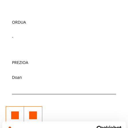
ORDUA
-
PREZIOA
Doan