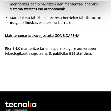
monitorizazioan oinarritzen den mantentze-lanerako
sistema txertatu eta autonomoak
.
Material eta fabrikazio-prozesu berriekin fabrikatutako
osagaiak ikuskatzeko teknika berriak
.
Maintenance azokara joateko GONBIDAPENA
Etorri 4.0 mantentze-lanen esparruko gure aurrerapen
teknologikoak ezagutzera,
3. pabiloiko G56 standera.