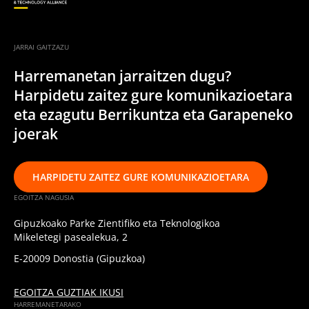
JARRAI GAITZAZU
Harremanetan jarraitzen dugu?
Harpidetu zaitez gure komunikazioetara
eta ezagutu Berrikuntza eta Garapeneko
joerak
HARPIDETU ZAITEZ GURE KOMUNIKAZIOETARA
EGOITZA NAGUSIA
Gipuzkoako Parke Zientifiko eta Teknologikoa
Mikeletegi pasealekua, 2
E-20009 Donostia (Gipuzkoa)
EGOITZA GUZTIAK IKUSI
HARREMANETARAKO