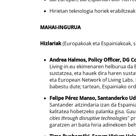
Hirietan teknologia horiek erabiltzea
MAHAI-INGURUA
Hizlariak
(Europakoak eta Espainiakoak, s
Andrea Halmos, Policy Officer, DG C
Living-in.eu ekimenaren helburua da E
sustatzea, eta hauek dira haren susta
eta European Network of Living Labs
babestu dute; tartean, Espainiako ord
Felipe Pérez Manso, Santanderko Ud
Santander aitzindaria izan da Espainia
kalitatea hobetzeko palanka gisa. G
cities through disruptive technologies
" p
garatzen ari baita hiria adinekoen be