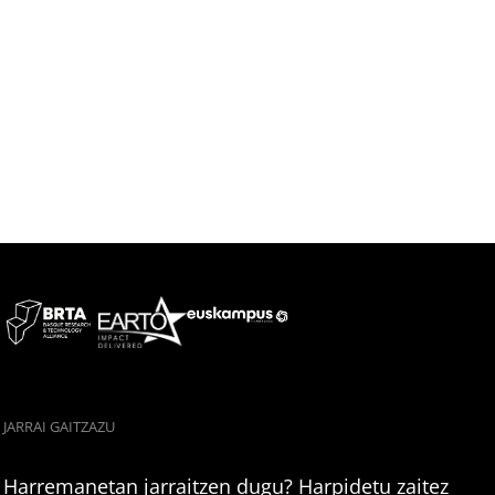
JARRAI GAITZAZU
Harremanetan jarraitzen dugu? Harpidetu zaitez