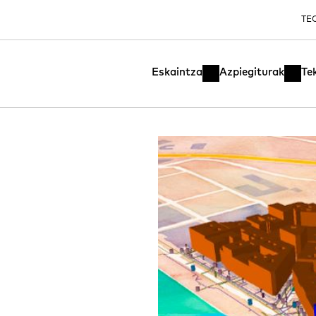
TE
Eskaintza
Azpiegiturak
Te