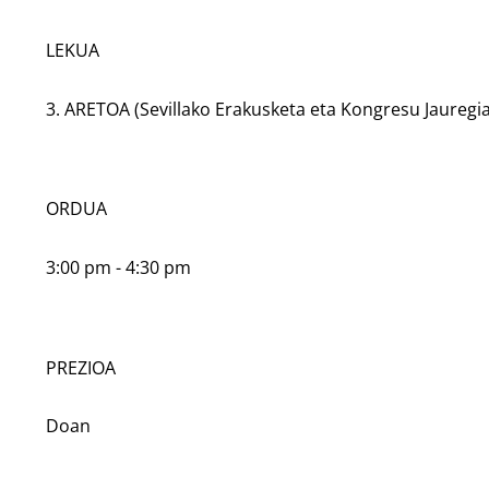
LEKUA
3. ARETOA (Sevillako Erakusketa eta Kongresu Jauregi
ORDUA
3:00 pm - 4:30 pm
PREZIOA
Doan