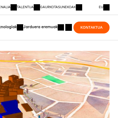
CNALIA
TALENTUA
GAURKOTASUNEKOAK
EU
KONTAKTUA
knologiak
Jarduera eremuak