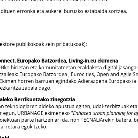
k dituen erronka eta aukerei buruzko eztabaida sortzea.
ektore publikokoak zein pribatukoak):
onnect, Europako Batzordea, Living-in.eu ekimena
Bko hirietan eta komunitateetan eraldaketa digital jasangar
tzaileak: Europako Batzordea , Eurocities, Open and Agile Sm
. Ekimen horren barruan egindako Adierazpena Europako ia 
ezkaritza zabala dago.
aleko Berrikuntzako zinegotzia
n teknologiaren aldeko apustua egiten, udal-zerbitzuak eta h
aur egun, URBANAGE ekimeneko "
Enhaced urban planning for ag
roiektuan parte hartzen ari da, non TECNALIArekin batera, bik
harretara egokitzeko.