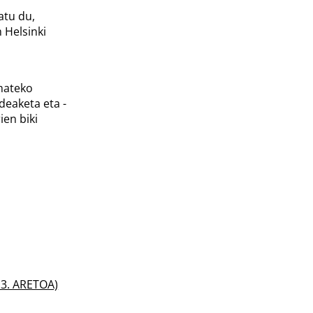
atu du,
 Helsinki
emateko
deaketa eta -
en biki
u 3. ARETOA)