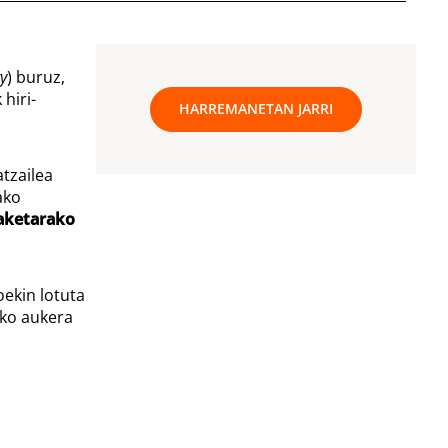
y
) buruz,
hiri-
HARREMANETAN JARRI
tzailea
ako
eaketarako
oekin lotuta
eko aukera