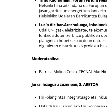
Timo Ruohomäki, Forum Virium Hels
Helsinki hiria aitzindaria da Europan d
jasangarritasun energetikoa lantzeko 
Helsinkiko Udalaren Berrikuntza Bule
Lucía Alcibar-Arechuluaga, Inkolan
Udal ur-, gas-, elektrizitate-, teleko
funtzioa duten zerbitzu publikoen ope
plangintza hobetzeko orduan datuek d
digitaletan oinarritutako proiektu batz
Moderatzailea:
Patricia Molina Costa, TECNALIAko Hiri
Jarrai iezaguzu zuzenean; 3. ARETOA
Hiri-plangintza integratuago eta inklu
Ekitaldi hau
Espainiako Hiri Foroa
ren 