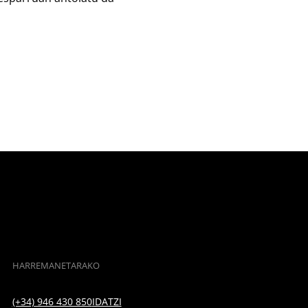
HARREMANETARAKO
(+34) 946 430 850
IDATZI