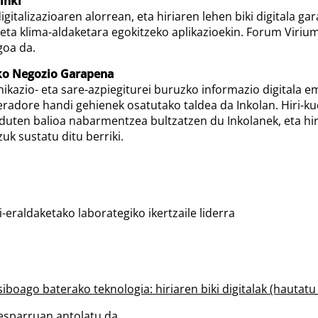
inki
igitalizazioaren alorrean, eta hiriaren lehen biki digitala gar
eta klima-aldaketara egokitzeko aplikazioekin. Forum Virium
goa da.
eko Negozio Garapena
munikazio- eta sare-azpiegiturei buruzko informazio digitala 
radore handi gehienek osatutako taldea da Inkolan. Hiri-ku
uten balioa nabarmentzea bultzatzen du Inkolanek, eta hiri
uk sustatu ditu berriki.
-eraldaketako laborategiko ikertzaile liderra
siboago baterako teknologia: hiriaren biki digitalak (hautat
esparruan antolatu da