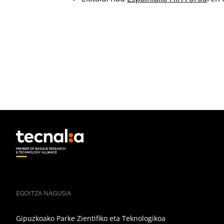
EGOITZA NAGUSIA
Gipuzkoako Parke Zientifiko eta Teknologikoa