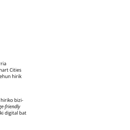
ria
art Cities
ehun hirik
iriko bizi-
e-friendly
i digital bat