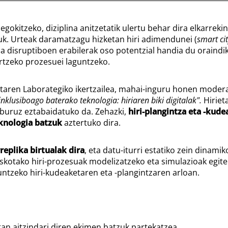
okitzeko, diziplina anitzetatik ulertu behar dira elkarrekin
k. Urteak daramatzagu hizketan hiri adimendunei (
smart cit
 disruptiboen erabilerak oso potentzial handia du oraindik 
rtzeko prozesuei laguntzeko.
ketaren Laborategiko ikertzailea, mahai-inguru honen modera
inklusiboago baterako teknologia: hiriaren biki digitalak".
Hiriet
i buruz eztabaidatuko da. Zehazki,
hiri-plangintza eta -kud
eknologia batzuk
aztertuko dira.
replika birtualak dira
, eta datu-iturri estatiko zein dinamik
askotako hiri-prozesuak modelizatzeko eta simulazioak egit
ntzeko hiri-kudeaketaren eta -plangintzaren arloan.
tan aitzindari diren ekimen batzuk partekatzea.