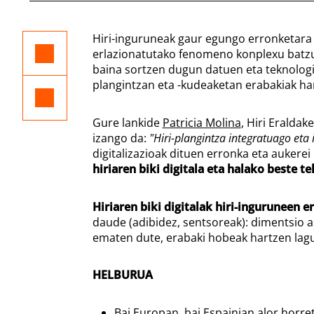
Hiri-inguruneak gaur egungo erronketara eg
erlazionatutako fenomeno konplexu batzu
baina sortzen dugun datuen eta teknologia
plangintzan eta -kudeaketan erabakiak ha
Gure lankide
Patricia Molina
, Hiri Eralda
izango da:
"Hiri-plangintza integratuago eta 
digitalizazioak dituen erronka eta aukere
hiriaren biki digitala eta halako beste t
Hiriaren biki digitalak hiri-inguruneen er
daude (adibidez, sentsoreak): dimentsio 
ematen dute, erabaki hobeak hartzen lagu
HELBURUA
Bai Europan, bai Espainian alor horre