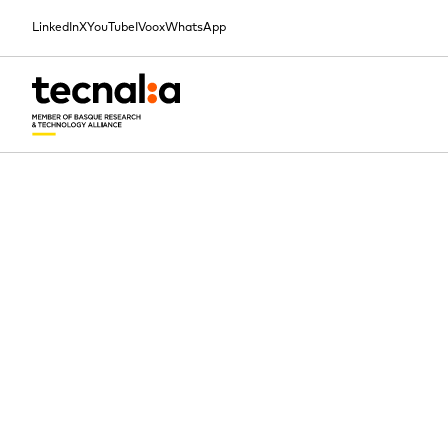
LinkedIn
X
YouTube
IVoox
WhatsApp