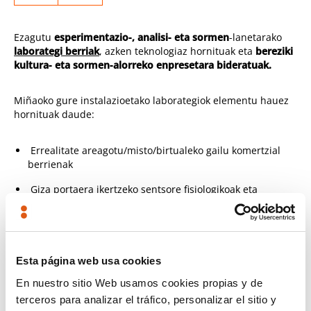
Ezagutu
esperimentazio-, analisi- eta sormen
-lanetarako
laborategi berriak
, azken teknologiaz hornituak eta
bereziki
kultura- eta sormen-alorreko enpresetara bideratuak.
Miñaoko gure instalazioetako laborategiok elementu hauez
hornituak daude:
Errealitate areagotu/misto/birtualeko gailu komertzial
berrienak
Giza portaera ikertzeko sentsore fisiologikoak eta
monitorizazio-teknologiak (neuromarketina)
Mugimendua atzitzeko ingurune egokia target
islatzaileak denbora errealean lokalizatzeko
Esta página web usa cookies
500 m
3
-ko kaiola bat droneekin esperimentatzeko
En nuestro sitio Web usamos cookies propias y de
200 m
2
-ko Chroma areto huts bat
terceros para analizar el tráfico, personalizar el sitio y