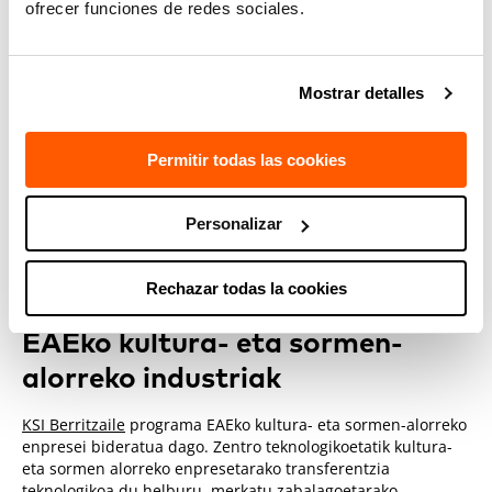
3D-ko fotogrametria- eta modelatze-sistema
ofrecer funciones de redes sociales.
Errealitate birtualeko esperimentaziorako murgiltze-
ingurune bat, 6 askatasun-gradukoa eta interakziorako
elementuz hornitua.
Mostrar detalles
Ingurune hori egoki-egokia da prototipoak sortzeko eta,
Permitir todas las cookies
teknologia berriak erabiliz, esperientzia edo kontzeptu
berriak garatzeko, esperimentatzeko eta probatzeko, eta
Eusko Jaurlaritzaren KSI Berritzaile programarako ideiak
Personalizar
sortzeko edo aztertzeko
:
TECNALIA
k Eusko Jaurlaritzaren
Kultura eta Hizkuntza Politika Sailarekin lankidetzan
dihardu.
Rechazar todas la cookies
EAEko kultura- eta sormen-
alorreko industriak
KSI Berritzaile
programa EAEko kultura- eta sormen-alorreko
enpresei bideratua dago.
Zentro teknologikoetatik kultura-
eta sormen alorreko enpresetarako transferentzia
teknologikoa du helburu, merkatu zabalagoetarako