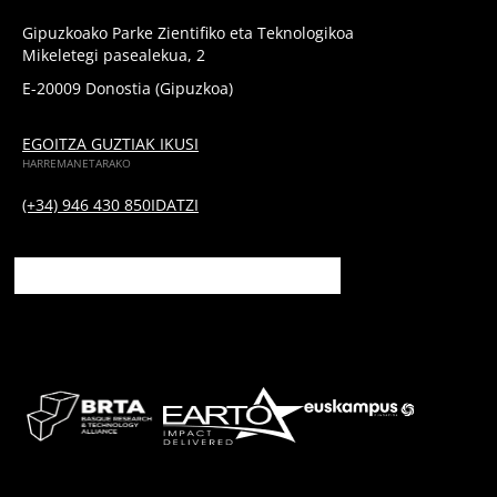
Gipuzkoako Parke Zientifiko eta Teknologikoa
Mikeletegi pasealekua, 2
E-20009 Donostia (Gipuzkoa)
EGOITZA GUZTIAK IKUSI
HARREMANETARAKO
(+34) 946 430 850
IDATZI