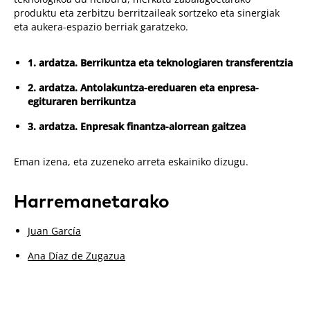
produktu eta zerbitzu berritzaileak sortzeko eta sinergiak
eta aukera-espazio berriak garatzeko.
1. ardatza. Berrikuntza eta teknologiaren transferentzia
2. ardatza. Antolakuntza-ereduaren eta enpresa-
egituraren berrikuntza
3. ardatza. Enpresak finantza-alorrean gaitzea
Eman izena, eta zuzeneko arreta eskainiko dizugu.
Harremanetarako
Juan García
Ana Díaz de Zugazua