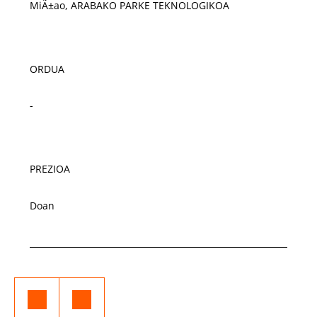
MiÃ±ao, ARABAKO PARKE TEKNOLOGIKOA
ORDUA
-
PREZIOA
Doan