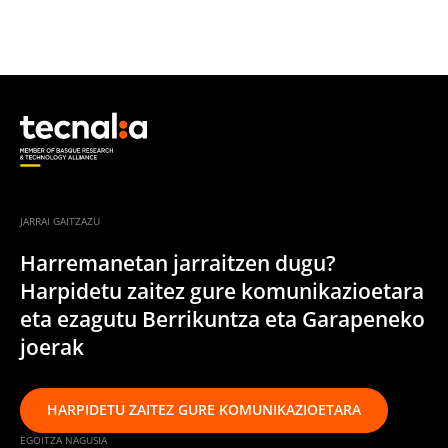
JARRAI GAITZAZU
Harremanetan jarraitzen dugu?
Harpidetu zaitez gure komunikazioetara
eta ezagutu Berrikuntza eta Garapeneko
joerak
HARPIDETU ZAITEZ GURE KOMUNIKAZIOETARA
EGOITZA NAGUSIA