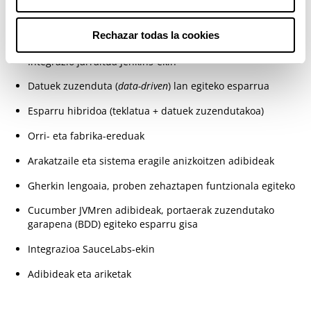
Selenium GRID
Rechazar todas la cookies
JUnit / TestNG, ANT: exekuzioa eta txostenak sortzea
Integrazio jarraitua Jenkins-ekin
Datuek zuzenduta (
data-driven
) lan egiteko esparrua
Esparru hibridoa (teklatua + datuek zuzendutakoa)
Orri- eta fabrika-ereduak
Arakatzaile eta sistema eragile anizkoitzen adibideak
Gherkin lengoaia, proben zehaztapen funtzionala egiteko
Cucumber JVMren adibideak, portaerak zuzendutako
garapena (BDD) egiteko esparru gisa
Integrazioa SauceLabs-ekin
Adibideak eta ariketak