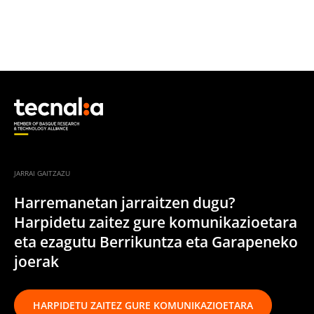
JARRAI GAITZAZU
Harremanetan jarraitzen dugu?
Harpidetu zaitez gure komunikazioetara
eta ezagutu Berrikuntza eta Garapeneko
joerak
HARPIDETU ZAITEZ GURE KOMUNIKAZIOETARA