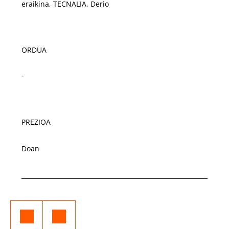
eraikina, TECNALIA, Derio
ORDUA
-
PREZIOA
Doan