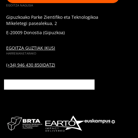
EGOITZA NAGUSIA
Gipuzkoako Parke Zientifiko eta Teknologikoa
Mikeletegi pasealekua, 2
E-20009 Donostia (Gipuzkoa)
EGOITZA GUZTIAK IKUSI
HARREMANETARAKO
(+34) 946 430 850
IDATZI