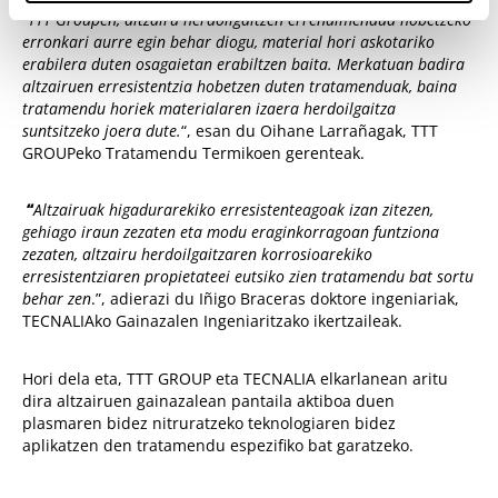
“
TTT Groupen, altzairu herdoilgaitzen errendimendua hobetzeko
erronkari aurre egin behar diogu, material hori askotariko
erabilera duten osagaietan erabiltzen baita. Merkatuan badira
altzairuen erresistentzia hobetzen duten tratamenduak, baina
tratamendu horiek materialaren izaera herdoilgaitza
suntsitzeko joera dute.
“, esan du Oihane Larrañagak, TTT
GROUPeko Tratamendu Termikoen gerenteak.
“
Altzairuak higadurarekiko erresistenteagoak izan zitezen,
gehiago iraun zezaten eta modu eraginkorragoan funtziona
zezaten, altzairu herdoilgaitzaren korrosioarekiko
erresistentziaren propietateei eutsiko zien tratamendu bat sortu
behar zen
.”, adierazi du Iñigo Braceras doktore ingeniariak,
TECNALIAko Gainazalen Ingeniaritzako ikertzaileak.
Hori dela eta, TTT GROUP eta TECNALIA elkarlanean aritu
dira altzairuen gainazalean pantaila aktiboa duen
plasmaren bidez nitruratzeko teknologiaren bidez
aplikatzen den tratamendu espezifiko bat garatzeko.