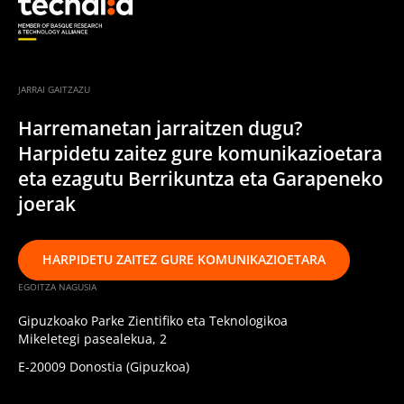
JARRAI GAITZAZU
Harremanetan jarraitzen dugu?
Harpidetu zaitez gure komunikazioetara
eta ezagutu Berrikuntza eta Garapeneko
joerak
HARPIDETU ZAITEZ GURE KOMUNIKAZIOETARA
EGOITZA NAGUSIA
Gipuzkoako Parke Zientifiko eta Teknologikoa
Mikeletegi pasealekua, 2
E-20009 Donostia (Gipuzkoa)