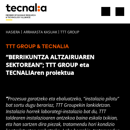
HASIERA
ARRAKASTA KASUAK
TTT GROUP
TTT GROUP & TECNALIA
“BERRIKUNTZA ALTZAIRUAREN
SEKTOREAN”; TTT GROUP eta
TECNALIAren proiektua
“
Prozesua garatzeko eta ebaluatzeko, “instalazio pilotu”
bat sortu dugu berariaz, TTT Groupekin lankidetzan.
Instalazio horrek laborategi-instalazio bat du, TTT
taldearen instalazioaren antzekoa baina eskala txikian,
eta han sartzen dira piezak, tratamendu hori kondizio