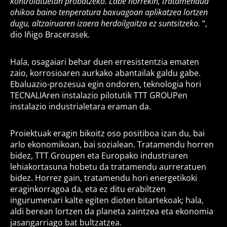
kontrolatuetan probatzeko. Labe horrekin, tratamendua
ohikoa baino tenperatura baxuagoan aplikatzea lortzen
dugu, altzairuaren izaera herdoilgaitza ez suntsitzeko.
“,
dio Iñigo Bracerasek.
Hala, osagaiari behar duen erresistentzia ematen
zaio, korrosioaren aurkako abantailak galdu gabe.
Ebaluazio-prozesua egin ondoren, teknologia hori
TECNALIAren instalazio pilotutik TTT GROUPen
instalazio industrialetara eraman da.
Proiektuak eragin bikoitz oso positiboa izan du, bai
arlo ekonomikoan, bai sozialean. Tratamendu horren
bidez, TTT Groupen eta Europako industriaren
lehiakortasuna hobetu da tratamendu aurreratuen
bidez. Horrez gain, tratamendu hori energetikoki
eraginkorragoa da, eta ez ditu erabiltzen
ingurumenari kalte egiten dioten bitartekoak; hala,
aldi berean lortzen da planeta zaintzea eta ekonomia
jasangarriago bat bultzatzea.