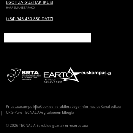
EGOITZA GUZTIAK IKUSI
HARREMANETARAKO
(+34) 946 430 850
IDATZI
Pribatutasun-politika
Cookieen erabilera
Lege-informazioa
Kanal etikoa
CRIS-Pure TECNALIA
Argitalpenen biltegia
© 2026 TECNALIA Eskubide guztiak erreserbatuta