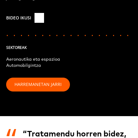
BIDEO IKUSI
SEKTOREAK
Aeronautika eta espazioa
Automobilgintza
HARREMANETAN JARRI
“Tratamendu horren bidez,