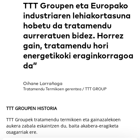
“
TTT Groupen eta Europako
industriaren lehiakortasuna
hobetu da tratamendu
aurreratuen bidez. Horrez
gain, tratamendu hori
energetikoki eraginkorragoa
da”
Oihane Larrañaga
Tratamendu Termikoen gerentea / TTT GROUP
TTT GROUPEN HISTORIA
TTT Groupek tratamendu termikoen eta gainazalekoen
aukera zabala eskaintzen du, baita akabera-eragiketa
osagarriak ere.