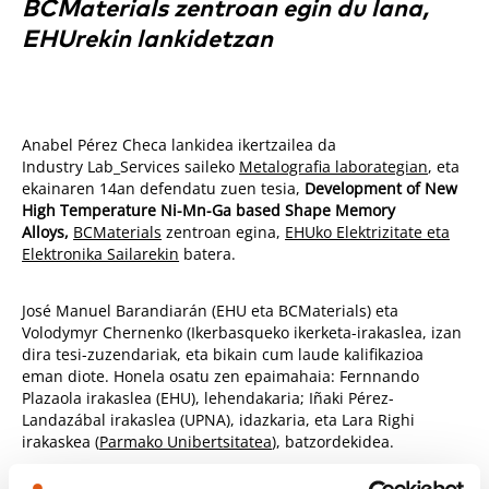
BCMaterials zentroan egin du lana,
EHUrekin lankidetzan
Anabel Pérez Checa lankidea ikertzailea da
Industry Lab_Services saileko
Metalografia laborategian
, eta
ekainaren 14an defendatu zuen tesia,
Development of New
High Temperature Ni-Mn-Ga based Shape Memory
Alloys,
BCMaterials
zentroan egina,
EHUko Elektrizitate eta
Elektronika Sailarekin
batera.
José Manuel Barandiarán (EHU eta BCMaterials) eta
Volodymyr Chernenko (Ikerbasqueko ikerketa-irakaslea, izan
dira tesi-zuzendariak, eta bikain
cum laude
kalifikazioa
eman diote. Honela osatu zen epaimahaia: Fernnando
Plazaola irakaslea (EHU), lehendakaria; Iñaki Pérez-
Landazábal irakaslea (UPNA), idazkaria, eta Lara Righi
irakaskea (
Parmako Unibertsitatea
), batzordekidea.