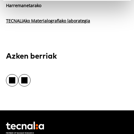
Harremanetarako
TECNALIAko Materialografiako laborategia
Azken berriak