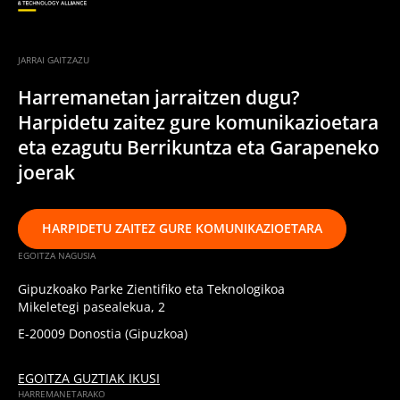
JARRAI GAITZAZU
Harremanetan jarraitzen dugu?
Harpidetu zaitez gure komunikazioetara
eta ezagutu Berrikuntza eta Garapeneko
joerak
HARPIDETU ZAITEZ GURE KOMUNIKAZIOETARA
EGOITZA NAGUSIA
Gipuzkoako Parke Zientifiko eta Teknologikoa
Mikeletegi pasealekua, 2
E-20009 Donostia (Gipuzkoa)
EGOITZA GUZTIAK IKUSI
HARREMANETARAKO