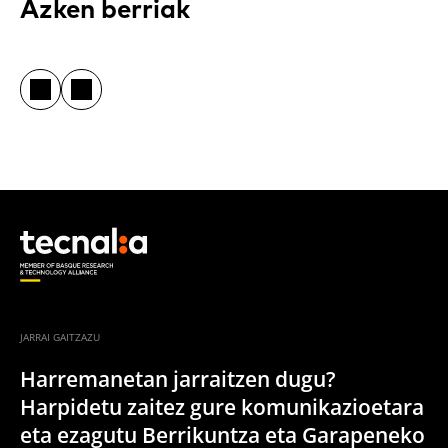
Azken berriak
JARRAI GAITZAZU
Harremanetan jarraitzen dugu?
Harpidetu zaitez gure komunikazioetara
eta ezagutu Berrikuntza eta Garapeneko