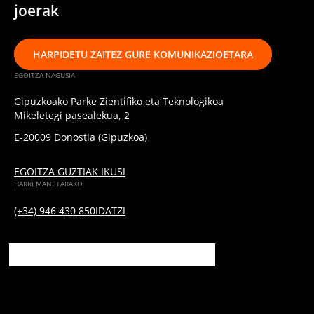
joerak
HARPIDETU ZAITEZ GURE KOMUNIKAZIOETARA
EGOITZA NAGUSIA
Gipuzkoako Parke Zientifiko eta Teknologikoa
Mikeletegi pasealekua, 2
E-20009 Donostia (Gipuzkoa)
EGOITZA GUZTIAK IKUSI
HARREMANETARAKO
(+34) 946 430 850
IDATZI