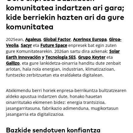
komunitatea indartzen ari gara;
kide berriekin hazten ari da gure
komunitatea
2025ean,
Agaleus
,
Global Factor
,
Acerinox Europa
,
Giroa-
Veolia
,
Sacyr
eta
Future Space
enpresek bat egin zuten
gure Komunitatearekin. 2026an sartu dira azkenak:
Solar
Earth Innovación
y
Tecnología SES
,
Grupo Keyter
eta
Gallizo
, eta gure lankidetza-oinarria handitu dute zenbait
arlotan, hala nola energian, industrian, klimatizazioan,
funtsezko zerbitzuetan eta eraldaketa digitalean.
Atxikimendu berri horiek enpresa-berrikuntza bultzatzearen
aldeko apustua indartzen dute, honako hauetan
oinarritutako ekimenen bidez: energia trantsizioa,
jasangarritasuna, fabrikazio adimenduna, mugikortasun
jasangarria eta digitalizazioa.
Bazkide sendotuen konfiantza