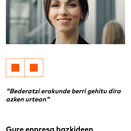
"Bederatzi erakunde berri gehitu dira
azken urtean"
Gure enpresa bazkideen