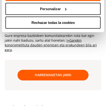
espazioetan eta dinamiketan parte hartzen du.
Personalizar
Gure enpresa bazkideen komunitatea indartzen jarraituko
dugu, industriaren eta gizartearen aurrerapena bultzatuko
Rechazar todas la cookies
duten aukera teknologiko berriak sortzeko.
Gure enpresa bazkideen komunitatearekin nola bat egin
jakin nahi baduzu, sartu atal honetan:
I+Garekin
konprometituta dauden enpresen eta erakundeen bila ari
gara
.
HARREMANETAN JARRI