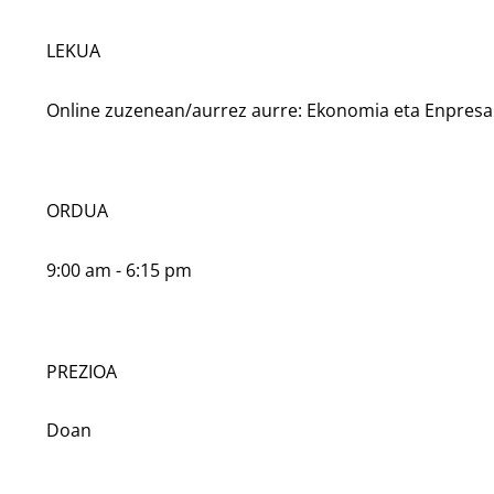
LEKUA
Online zuzenean/aurrez aurre: Ekonomia eta Enpresa
ORDUA
9:00 am - 6:15 pm
PREZIOA
Doan