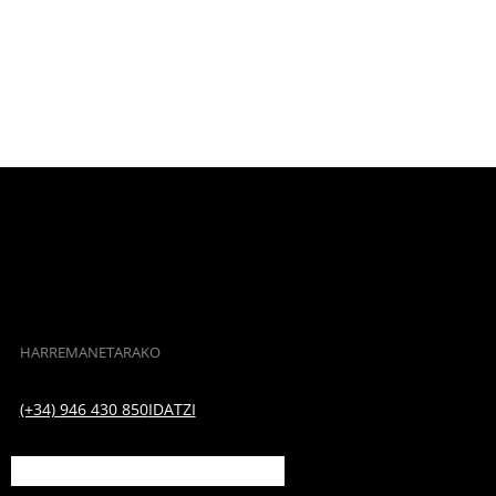
HARREMANETARAKO
(+34) 946 430 850
IDATZI