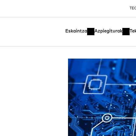
TE
Eskaintza
Azpiegiturak
Te