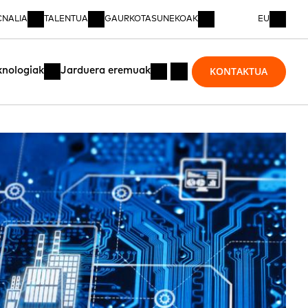
CNALIA
TALENTUA
GAURKOTASUNEKOAK
EU
KONTAKTUA
knologiak
Jarduera eremuak