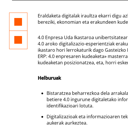
Eraldaketa digitalak iraultza ekarri digu 
bereziki, ekonomian eta erakundeen kude
4.0 Enpresa Uda Ikastaroa unibertsitatea
4.0 aroko digitalizazio-esperientziak erak
ikastaro hori lerrokaturik dago Gasteiz
ERP: 4.0 enpresaren kudeaketa» masterrar
kudeaketan posizionatzea, eta, horri esker
Helburuak
Bistaratzea beharrezkoa dela arrakala
betiere 4.0 ingurune digitaletako inf
identifikazioari lotuta.
Digitalizazioak eta informazioaren te
aukerak aurkeztea.