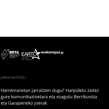
JARRAI GAITZAZU
Harremanetan jarraitzen dugu? Harpidetu zaitez
gure komunikazioetara eta ezagutu Berrikuntza
eta Garapeneko joerak