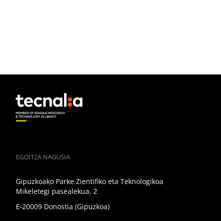
EGOITZA NAGUSIA
Gipuzkoako Parke Zientifiko eta Teknologikoa
Mikeletegi pasealekua, 2
E-20009 Donostia (Gipuzkoa)