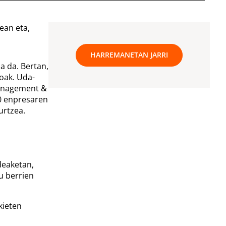
ean eta,
HARREMANETAN JARRI
a da. Bertan,
koak. Uda-
Management &
0 enpresaren
urtzea.
deaketan,
u berrien
kieten