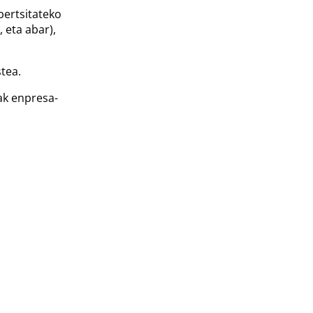
bertsitateko
 eta abar),
tea.
ak enpresa-