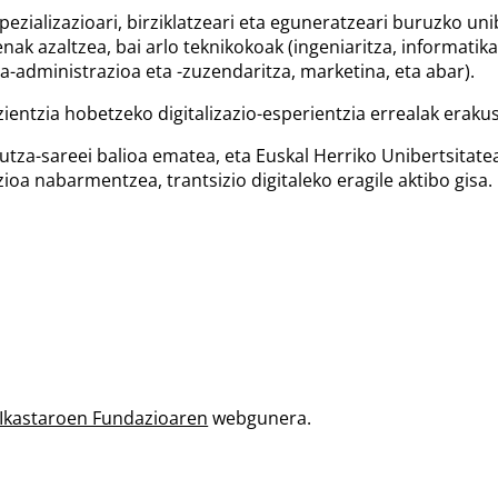
ezializazioari, birziklatzeari eta eguneratzeari buruzko uni
k azaltzea, bai arlo teknikokoak (ingeniaritza, informatika,
a-administrazioa eta -zuzendaritza, marketina, eta abar).
entzia hobetzeko digitalizazio-esperientzia errealak erakus
utza-sareei balioa ematea, eta Euskal Herriko Unibertsitate
ioa nabarmentzea, trantsizio digitaleko eragile aktibo gisa.
kastaroen Fundazioaren
webgunera.