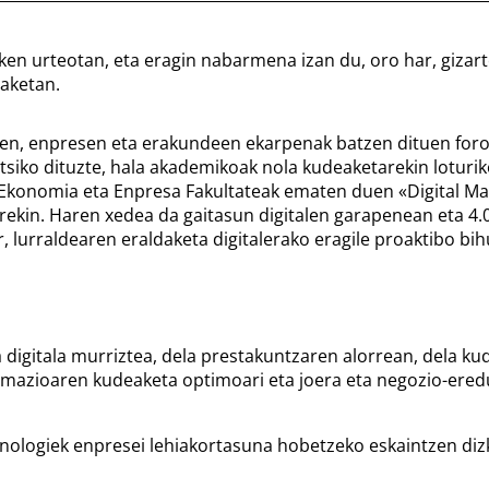
azken urteotan, eta eragin nabarmena izan du, oro har, gizart
aketan.
ren, enpresen eta erakundeen ekarpenak batzen dituen foro
utsiko dituzte, hala akademikoak nola kudeaketarekin loturi
ko Ekonomia eta Enpresa Fakultateak ematen duen «Digital 
ekin. Haren xedea da gaitasun digitalen garapenean eta 4.
, lurraldearen eraldaketa digitalerako eragile proaktibo bih
 digitala murriztea, dela prestakuntzaren alorrean, dela ku
ormazioaren kudeaketa optimoari eta joera eta negozio-ered
knologiek enpresei lehiakortasuna hobetzeko eskaintzen diz