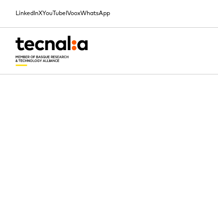
LinkedIn
X
YouTube
IVoox
WhatsApp