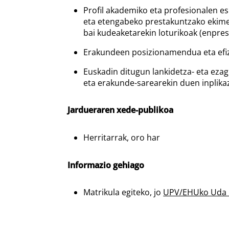
Profil akademiko eta profesionalen esp
eta etengabeko prestakuntzako ekimena
bai kudeaketarekin loturikoak (enpres
Erakundeen posizionamendua eta efizi
Euskadin ditugun lankidetza- eta ezag
eta erakunde-sarearekin duen inplikaz
Jardueraren xede-publikoa
Herritarrak, oro har
Informazio gehiago
Matrikula egiteko, jo
UPV/EHUko Uda I