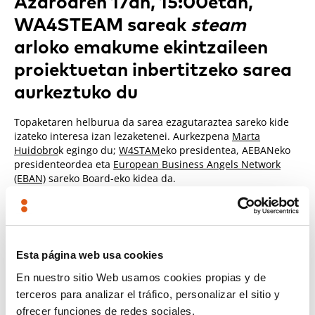
Azaroaren 17an, 15:00etan,
WA4STEAM sareak
steam
arloko emakume ekintzaileen
proiektuetan inbertitzeko sarea
aurkeztuko du
Topaketaren helburua da sarea ezagutaraztea sareko kide
izateko interesa izan lezaketenei. Aurkezpena
Marta
Huidobro
k egingo du;
W4STAM
eko presidentea, AEBANeko
presidenteordea eta
European Business Angels Network
(EBAN)
sareko Board-eko kidea da.
Norentzat da sarea?
Teknologia Parkean lan egiten duten emakumeak
Esta página web usa cookies
Beste emakume batzuk buru dituzten proiektu
En nuestro sitio Web usamos cookies propias y de
ekintzaileei laguntzeko gogoz dauden emakumeak.
terceros para analizar el tráfico, personalizar el sitio y
ofrecer funciones de redes sociales.