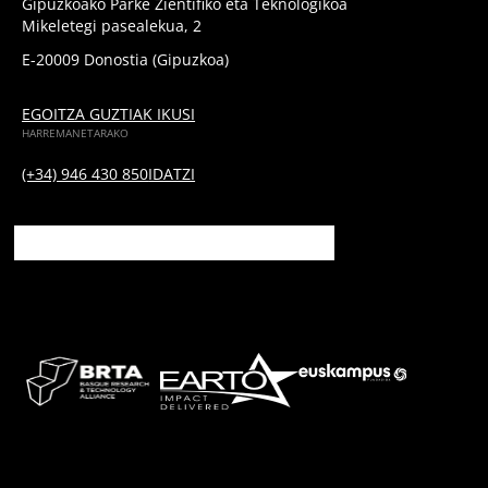
Gipuzkoako Parke Zientifiko eta Teknologikoa
Mikeletegi pasealekua, 2
E-20009 Donostia (Gipuzkoa)
EGOITZA GUZTIAK IKUSI
HARREMANETARAKO
(+34) 946 430 850
IDATZI