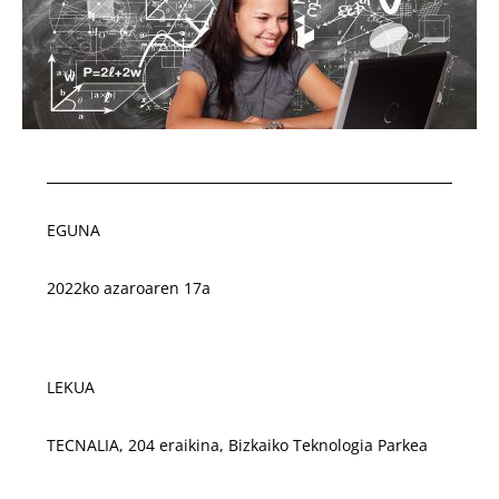
EGUNA
2022ko azaroaren 17a
LEKUA
TECNALIA, 204 eraikina, Bizkaiko Teknologia Parkea