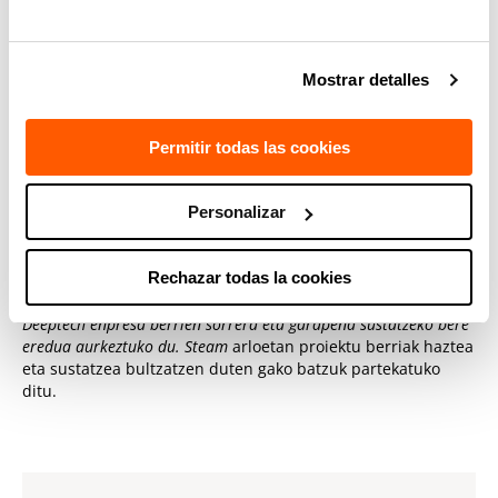
WA4STEAM sareari buruz
WA4STEAMek
Business Angels
emakumeen kopurua handitu
nahi du.
Mostrar detalles
Inbertitzaile gisa hazteko ingurune bat sortu.
Permitir todas las cookies
Ekintzaileei beren proiektuak aurrera ateratzen lagundu
finantziazioa eta babesa eskainita, eta
steam
esparruetan
Personalizar
proiektuak zuzentzen dituzten emakumeen kopurua
handitu.
Rechazar todas la cookies
TECNALIA Ventures
da saioaren antolatzaileetako bat, eta
Deeptech enpresa berrien sorrera eta garapena sustatzeko bere
eredua aurkeztuko du.
Steam
arloetan proiektu berriak haztea
eta sustatzea bultzatzen duten gako batzuk partekatuko
ditu.