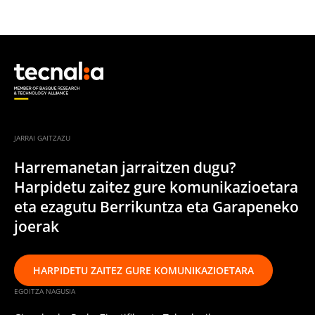
JARRAI GAITZAZU
Harremanetan jarraitzen dugu?
Harpidetu zaitez gure komunikazioetara
eta ezagutu Berrikuntza eta Garapeneko
joerak
HARPIDETU ZAITEZ GURE KOMUNIKAZIOETARA
EGOITZA NAGUSIA