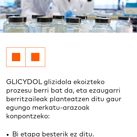
GLICYDOL glizidola ekoizteko
prozesu berri bat da, eta ezaugarri
berritzaileak planteatzen ditu gaur
egungo merkatu-arazoak
konpontzeko:
Bi etapa besterik ez ditu.