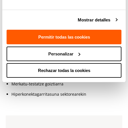
Kostu apalean, polioleen merkatuan sar liteke
(40.000 milioi euro urtean)
Mostrar detalles
Egindako ekarpena
Permitir todas las cookies
TRL 4
Personalizar
WO2017017307 patente-familiak babesturiko teknologia
Teknikari-talde aditua, prozesu kimikoak diseinatzen eta
Rechazar todas la cookies
eskalatzen esperientzia handikoa
Merkatu-testatze goiztiarra
Hiperkonektagarritasuna sektorearekin