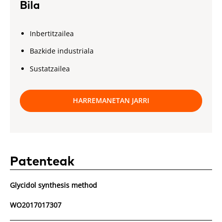
Bila
Inbertitzailea
Bazkide industriala
Sustatzailea
HARREMANETAN JARRI
Patenteak
Glycidol synthesis method
WO2017017307