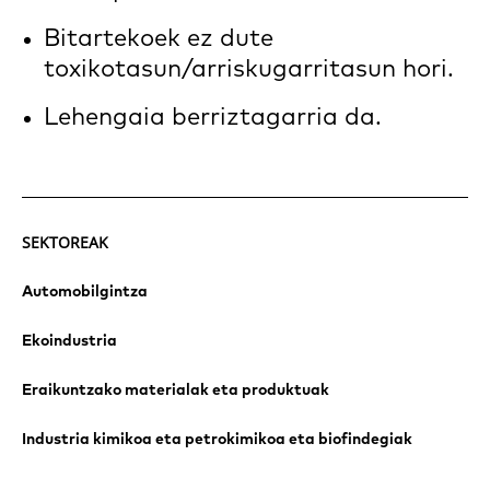
Bitartekoek ez dute
toxikotasun/arriskugarritasun hori.
Lehengaia berriztagarria da.
SEKTOREAK
Automobilgintza
Ekoindustria
Eraikuntzako materialak eta produktuak
Industria kimikoa eta petrokimikoa eta biofindegiak