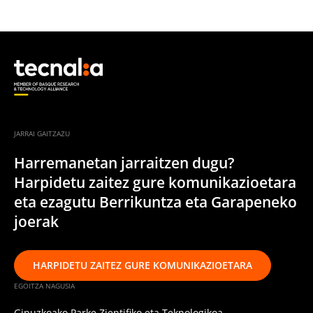
JARRAI GAITZAZU
Harremanetan jarraitzen dugu?
Harpidetu zaitez gure komunikazioetara
eta ezagutu Berrikuntza eta Garapeneko
joerak
HARPIDETU ZAITEZ GURE KOMUNIKAZIOETARA
EGOITZA NAGUSIA
Gipuzkoako Parke Zientifiko eta Teknologikoa