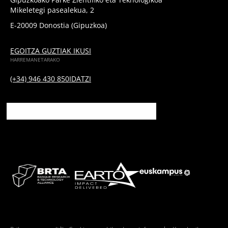
Mikeletegi pasealekua, 2
E-20009 Donostia (Gipuzkoa)
EGOITZA GUZTIAK IKUSI
HARREMANETARAKO
(+34) 946 430 850
IDATZI