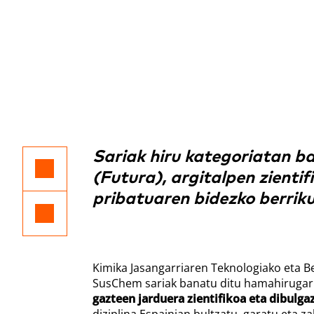
Sariak hiru kategoriatan ba
(Futura), argitalpen zientif
pribatuaren bidezko berrik
Kimika Jasangarriaren Teknologiako eta 
SusChem sariak banatu ditu hamahirugarre
gazteen jarduera zientifikoa eta dibulga
diziplina Espainian bultzatu, garatu eta za