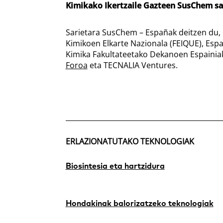
Kimikako Ikertzaile Gazteen SusChem sa
Sarietara SusChem – Españak deitzen du, e
Kimikoen Elkarte Nazionala (FEIQUE), Espa
Kimika Fakultateetako Dekanoen Espainia
Foroa
eta TECNALIA Ventures.
ERLAZIONATUTAKO TEKNOLOGIAK
Biosintesia eta hartzidura
Hondakinak balorizatzeko teknologiak