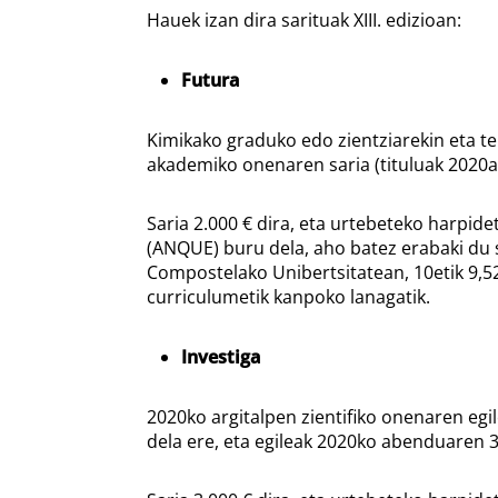
Hauek izan dira sarituak XIII. edizioan:
Futura
Kimikako graduko edo zientziarekin eta t
akademiko onenaren saria (tituluak 2020an
Saria 2.000 € dira, eta urtebeteko harp
(ANQUE) buru dela, aho batez erabaki du 
Compostelako Unibertsitatean, 10etik 9,52
curriculumetik kanpoko lanagatik.
Investiga
2020ko argitalpen zientifiko onenaren egi
dela ere, eta egileak 2020ko abenduaren 3