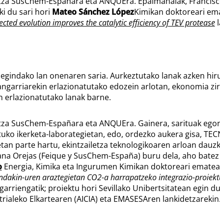
detza SusChem-Españara eta ANQUEra. Epaimahaiak, Francisc
ki du sari hori
Mateo Sánchez López
Kimikan doktoreari em
ected evolution improves the catalytic efficiency of TEV protease
l
a egindako lan onenaren saria. Aurkeztutako lanak azken hir
angarriarekin erlazionatutako edozein arlotan, ekonomia zi
n erlazionatutako lanak barne.
detza SusChem-Españara eta ANQUEra. Gainera, sarituak egon
tuko ikerketa-laborategietan, edo, ordezko aukera gisa, TEC
an parte hartu, ekintzailetza teknologikoaren arloan dauz
na Orejas (Feique y SusChem-España) buru dela, aho batez
o
Energia, Kimika eta Ingurumen Kimikan doktoreari ematea
hondakin-uren araztegietan CO
2
-a harrapatzeko integrazio-proiek
rriengatik; proiektu hori Sevillako Unibertsitatean egin du
trialeko Elkartearen (AICIA) eta EMASESAren lankidetzarekin