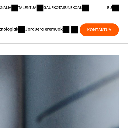
CNALIA
TALENTUA
GAURKOTASUNEKOAK
EU
KONTAKTUA
knologiak
Jarduera eremuak