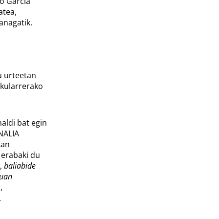
o García
atea,
anagatik.
u urteetan
rkularrerako
aldi bat egin
NALIA
kan
 erabaki du
,
baliabide
tuan
,
.