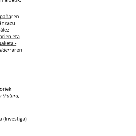
paña
ren
ránzazu
ález
arien eta
aketa -
ilder
raren
oriek
a (Futura,
 (Investiga)