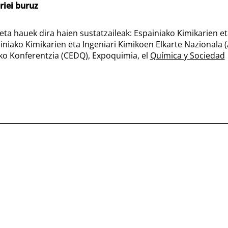
riei buruz
ta hauek dira haien sustatzaileak: Espainiako Kimikarien et
iniako Kimikarien eta Ingeniari Kimikoen Elkarte Nazionala
ko Konferentzia (CEDQ), Expoquimia, el
Química y Sociedad