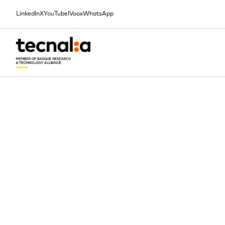
LinkedIn
X
YouTube
IVoox
WhatsApp
HASIERA
BERRIAK
KIMIKAKO IKERTZAILE GAZTEEN SUSCHEM SARIEN XIII. EDIZIOAN HIRU GAZTEREN LANAK SARITU DITU SUSCHEM-ESPAÑAK