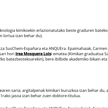
eknologia kimikoekin erlazionatutako beste graduren batek
 lortua izan behar du).
idetza SusChem-Españara eta ANQUEra. Epaimahaiak, Carmen
sari hori
Irea Mosquera Lois
i ematea (Kimikan graduatua S
ko batezbestekoarekin), bere ibilbide akademiko bikain eta
learen saria; argitalpenak kimikari buruzkoa izan behar du, 
1rako jasoa izan behar zuen doktore-titulua.