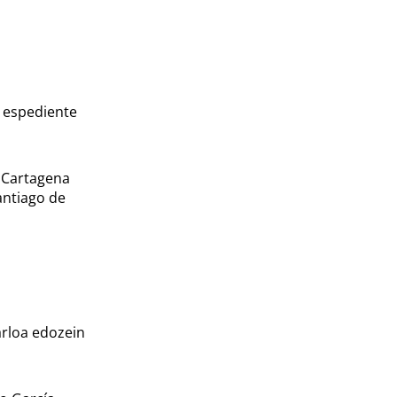
o espediente
 Cartagena
antiago de
arloa edozein