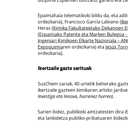
Epaimahaia telematikoki bildu da, eta adi
ordezkaria), Francisco García Labiano (
Ike
Heras (
Kimika Fakultateetako Dekanoen E
(
Espainiako Patente eta Marken Bulegoa 
Ingeniari Kimikoen Elkarte Nazionala – A
Expoquimia
ren ordezkaria) eta
Jesús Torre
ordezkaria).
Ikertzaile gazte sarituak
SusChem sariak, 40 urtetik beherako gazte
ikertzaile gazteen kimikaren arloko jardu
Investiga eta Innova, hurrenez hurren)
.
Sarien bidez, publikoki aintzatesten dira i
eta lankidetza publiko-pribatuaren bidezk