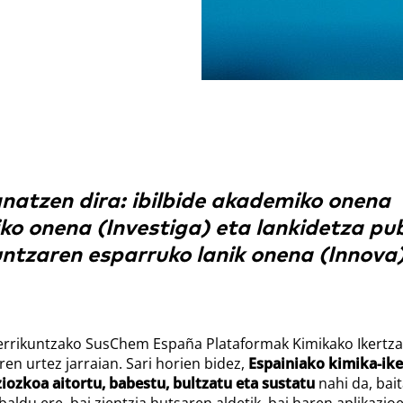
natzen dira: ibilbide akademiko onena
iko onena (Investiga) eta lankidetza pub
untzaren esparruko lanik onena (Innova)
Berrikuntzako SusChem España Plataformak Kimikako Ikertza
n urtez jarraian. Sari horien bidez,
Espainiako kimika-ike
ziozkoa aitortu, babestu, bultzatu eta sustatu
nahi da, bai
baldu ere, bai zientzia hutsaren aldetik, bai haren aplikazioe