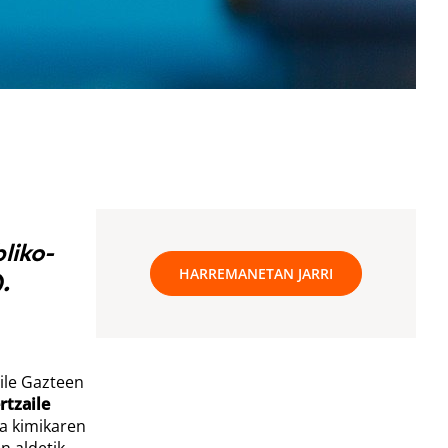
liko-
HARREMANETAN JARRI
.
ile Gazteen
rtzaile
ta kimikaren
n aldetik.