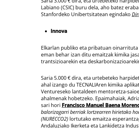
Saria 3.000 € dira, eta urtebeteko harpi
Labiano (CSIC) buru dela, aho batez eraba
Stanfordeko Unibertsitatean egindako
Dir
Innova
Elkarlan publiko eta pribatuan oinarritut
eman behar izan ditu emaitzak kimika jas
trantsizioarekin eta deskarbonizazioareki
Saria 5.000 € dira, eta urtebeteko harpi
ahal izango du TECNALIAren kimika aplika
Ventureseko lantaldeen mentoretza-saioet
ahalmenak hobetzeko. Epaimahaiak, Adria
sari hori
Francisco Manuel Baena Moren
balorizagarri berriak lortzearren hirietako 
(NURECCO2)
lortutako emaitza esperantzaga
Andaluziako Ikerketa eta Lankidetza Indus