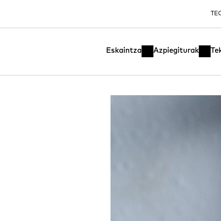
TE
Eskaintza
Azpiegiturak
Te