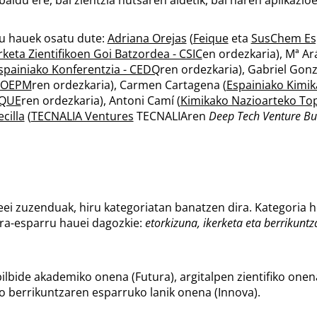
tu hauek osatu dute:
Adriana Orejas
(
Feique
eta
SusChem Es
rketa Zientifikoen Goi Batzordea - CSIC
en ordezkaria), Mª A
spainiako Konferentzia - CEDQ
ren ordezkaria), Gabriel Gonz
- OEPM
ren ordezkaria), Carmen Cartagena (
Espainiako Kimik
NQUE
ren ordezkaria), Antoni Camí (
Kimikako Nazioarteko Top
cilla
(
TECNALIA Ventures
TECNALIAren
Deep Tech Venture Bu
ei zuzenduak, hiru kategoriatan banatzen dira. Kategoria h
era-esparru hauei dagozkie:
etorkizuna, ikerketa eta berrikuntz
bilbide akademiko onena (Futura), argitalpen zientifiko onena
o berrikuntzaren esparruko lanik onena (Innova).