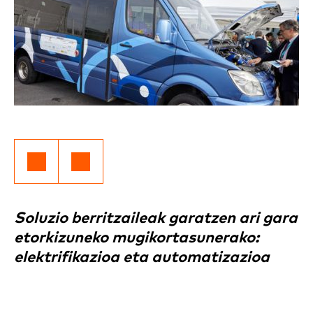
Soluzio berritzaileak garatzen ari gara
etorkizuneko mugikortasunerako:
elektrifikazioa eta automatizazioa