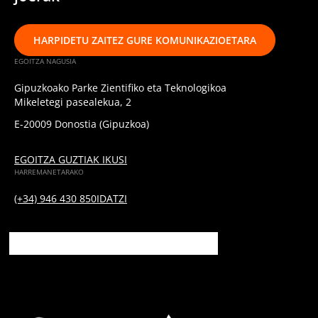
HARPIDETU ZAITEZ GURE KOMUNIKAZIOETARA
EGOITZA NAGUSIA
Gipuzkoako Parke Zientifiko eta Teknologikoa
Mikeletegi pasealekua, 2
E-20009 Donostia (Gipuzkoa)
EGOITZA GUZTIAK IKUSI
HARREMANETARAKO
(+34) 946 430 850
IDATZI