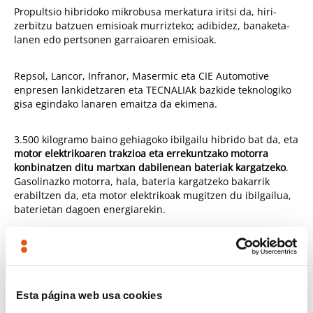
Propultsio hibridoko mikrobusa merkatura iritsi da, hiri-
zerbitzu batzuen emisioak murrizteko; adibidez, banaketa-
lanen edo pertsonen garraioaren emisioak.
Repsol, Lancor, Infranor, Masermic eta CIE Automotive
enpresen lankidetzaren eta TECNALIAk bazkide teknologiko
gisa egindako lanaren emaitza da ekimena.
3.500 kilogramo baino gehiagoko ibilgailu hibrido bat da, eta
motor elektrikoaren trakzioa eta errekuntzako motorra
konbinatzen ditu martxan dabilenean bateriak kargatzeko
.
Gasolinazko motorra, hala, bateria kargatzeko bakarrik
erabiltzen da, eta motor elektrikoak mugitzen du ibilgailua,
baterietan dagoen energiarekin.
Gidatzean erabat elektrikoa da, ez du emisiorik aireratzen,
eta, halaber, geldialdirik egin gabe egin ditzake joan-
etorriak, haren sorgailu-motor multzoa gidariaren esku-
hartzerik gabe kargatzen delako efizientzia gorenez.
Esta página web usa cookies