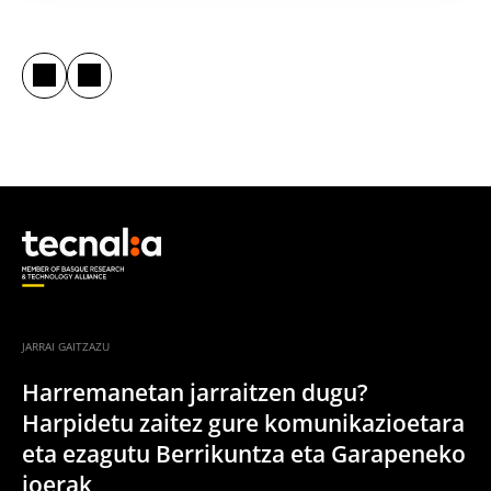
JARRAI GAITZAZU
Harremanetan jarraitzen dugu?
Harpidetu zaitez gure komunikazioetara
eta ezagutu Berrikuntza eta Garapeneko
joerak