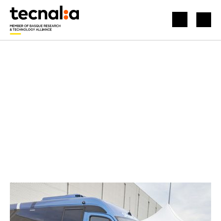
HASIERA
BERRIAK
MIKROBUS HIBRIDOA, ZERO EMISIOKO GUNEETAKO JOAN-ETORRIETARAKO