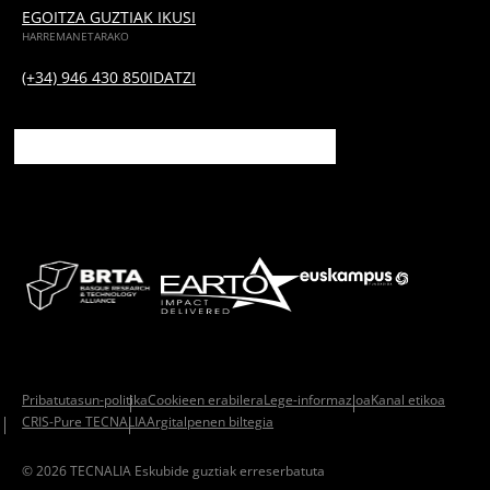
EGOITZA GUZTIAK IKUSI
HARREMANETARAKO
(+34) 946 430 850
IDATZI
Pribatutasun-politika
Cookieen erabilera
Lege-informazioa
Kanal etikoa
CRIS-Pure TECNALIA
Argitalpenen biltegia
© 2026 TECNALIA Eskubide guztiak erreserbatuta