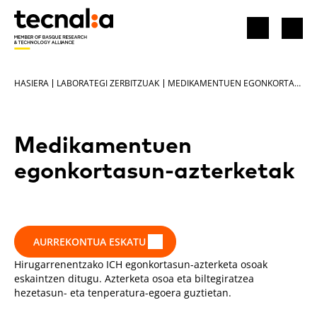
HASIERA
LABORATEGI ZERBITZUAK
MEDIKAMENTUEN EGONKORTASUN-AZTERKETAK
Medikamentuen
egonkortasun-azterketak
AURREKONTUA ESKATU
Hirugarrenentzako ICH egonkortasun-azterketa osoak
eskaintzen ditugu. Azterketa osoa eta biltegiratzea
hezetasun- eta tenperatura-egoera guztietan.