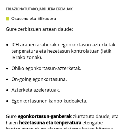
ERLAZIONATUTAKO JARDUERA EREMUAK
Osasuna eta Elikadura
Gure zerbitzuen artean daude:
ICH arauen araberako egonkortasun-azterketak
tenperatura eta hezetasun kontrolatuan (Ietik
IVrako zonak).
Ohiko egonkortasun-azterketak.
On-going
egonkortasuna.
Azterketa azeleratuak.
Egonkortasunen kanpo-kudeaketa.
Gure
egonkortasun-ganberak
ziurtatuta daude, eta
haien
hezetasuna eta tenperatura
etengabe
kontrolatzen duen alarma-sistema baten bitartez