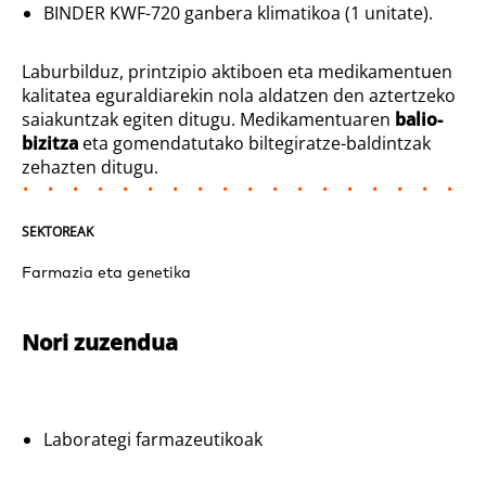
BINDER KWF-720 ganbera klimatikoa (1 unitate).
Laburbilduz, printzipio aktiboen eta medikamentuen
kalitatea eguraldiarekin nola aldatzen den aztertzeko
saiakuntzak egiten ditugu. Medikamentuaren
balio-
bizitza
eta gomendatutako biltegiratze-baldintzak
zehazten ditugu.
SEKTOREAK
Farmazia eta genetika
Nori zuzendua
Laborategi farmazeutikoak