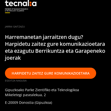
JARRAI GAITZAZU
Harremanetan jarraitzen dugu?
Harpidetu zaitez gure komunikazioetara
eta ezagutu Berrikuntza eta Garapeneko
joerak
HARPIDETU ZAITEZ GURE KOMUNIKAZIOETARA
EGOITZA NAGUSIA
Gipuzkoako Parke Zientifiko eta Teknologikoa
Mikeletegi pasealekua, 2
E-20009 Donostia (Gipuzkoa)