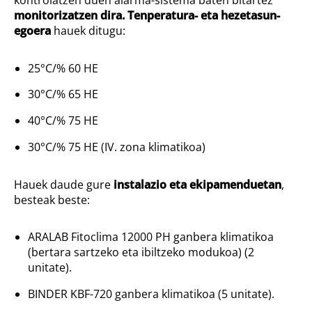
monitorizatzen dira
.
Tenperatura- eta hezetasun-
egoera
hauek ditugu:
25°C/% 60 HE
30°C/% 65 HE
40°C/% 75 HE
30°C/% 75 HE (IV. zona klimatikoa)
Hauek daude gure
instalazio eta ekipamenduetan
,
besteak beste:
ARALAB Fitoclima 12000 PH ganbera klimatikoa
(bertara sartzeko eta ibiltzeko modukoa) (2
unitate).
BINDER KBF-720 ganbera klimatikoa (5 unitate).