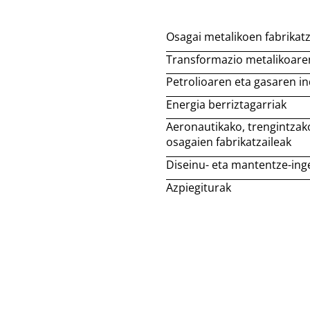
Osagai metalikoen fabrikatz
Transformazio metalikoaren
Petrolioaren eta gasaren in
Energia berriztagarriak
Aeronautikako, trengintzak
osagaien fabrikatzaileak
Diseinu- eta mantentze-ing
Azpiegiturak