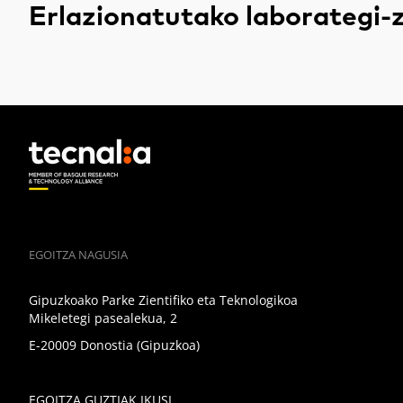
Erlazionatutako laborategi-
EGOITZA NAGUSIA
Gipuzkoako Parke Zientifiko eta Teknologikoa
Mikeletegi pasealekua, 2
E-20009 Donostia (Gipuzkoa)
EGOITZA GUZTIAK IKUSI