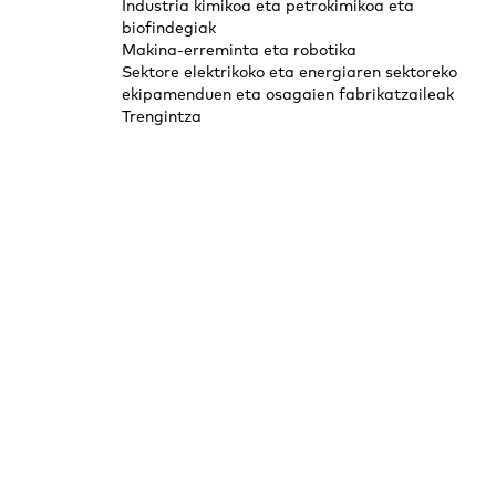
Industria kimikoa eta petrokimikoa eta
biofindegiak
Makina-erreminta eta robotika
Sektore elektrikoko eta energiaren sektoreko
ekipamenduen eta osagaien fabrikatzaileak
Trengintza