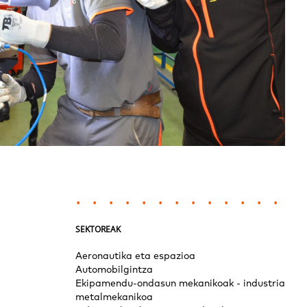
SEKTOREAK
Aeronautika eta espazioa
Automobilgintza
Ekipamendu-ondasun mekanikoak - industria
metalmekanikoa