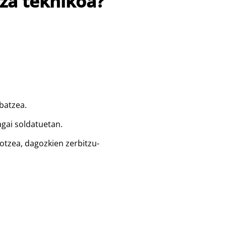
tza teknikoa?
batzea.
agai soldatuetan.
kotzea, dagozkien zerbitzu-