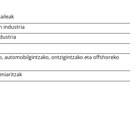
aileak
 industria
dustria
o, automobilgintzako, ontzigintzako eta offshoreko
eniaritzak