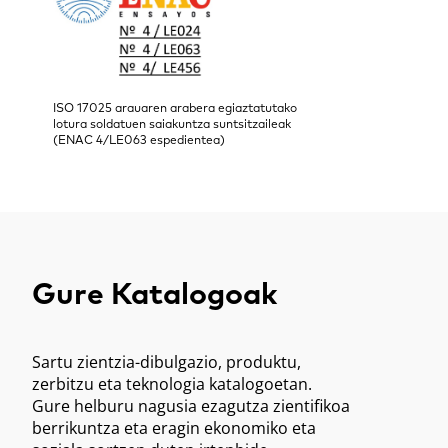
ISO 17025 arauaren arabera egiaztatutako
lotura soldatuen saiakuntza suntsitzaileak
(ENAC 4/LE063 espedientea)
Gure Katalogoak
Sartu zientzia-dibulgazio, produktu,
zerbitzu eta teknologia katalogoetan.
Gure helburu nagusia ezagutza zientifikoa
berrikuntza eta eragin ekonomiko eta