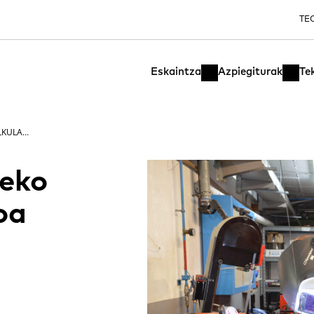
TE
Eskaintza
Azpiegiturak
Te
SOLDADURA INDUSTRIALEKO AHOLKULARITZA TEKNIKOA
leko
oa