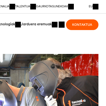
CNALIA
TALENTUA
GAURKOTASUNEKOAK
EU
KONTAKTUA
knologiak
Jarduera eremuak