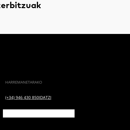
zerbitzuak
HARREMANETARAKO
(+34) 946 430 850
IDATZI