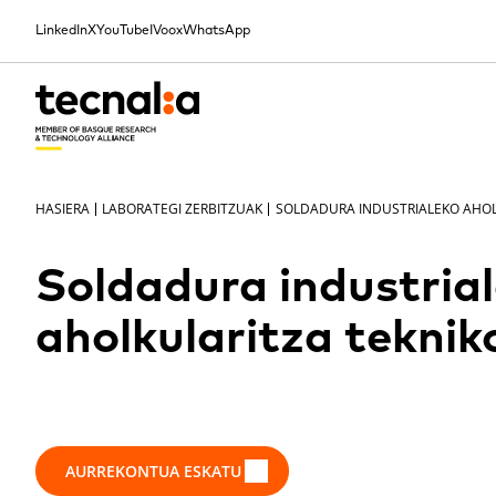
LinkedIn
X
YouTube
IVoox
WhatsApp
HASIERA
LABORATEGI ZERBITZUAK
Soldadura industria
aholkularitza teknik
AURREKONTUA ESKATU