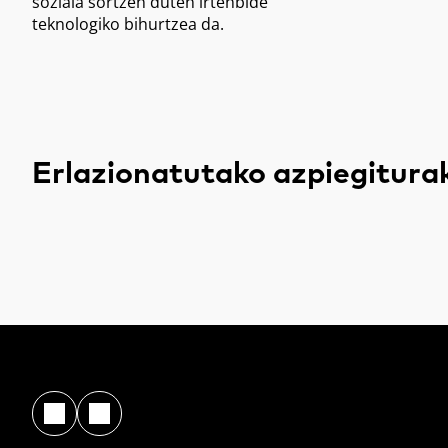
soziala sortzen duten irtenbide
teknologiko bihurtzea da.
Erlazionatutako azpiegitura