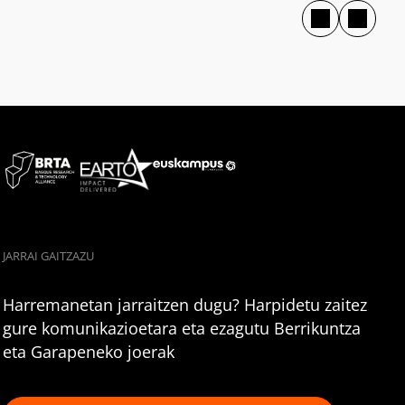
JARRAI GAITZAZU
Harremanetan jarraitzen dugu? Harpidetu zaitez
gure komunikazioetara eta ezagutu Berrikuntza
eta Garapeneko joerak