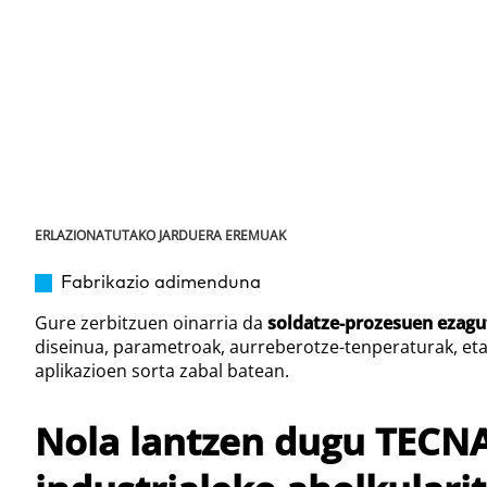
ERLAZIONATUTAKO JARDUERA EREMUAK
Fabrikazio adimenduna
Gure zerbitzuen oinarria da
soldatze-prozesuen ezagu
diseinua, parametroak, aurreberotze-tenperaturak, etab
aplikazioen sorta zabal batean.
Nola lantzen dugu TECN