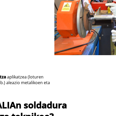
tza
aplikatzea (loturen
.) aleazio metalikoen eta
ALIAn soldadura