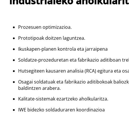
industrialeko aholkulari
Prozesuen optimizazioa.
Prototipoak doitzen laguntzea.
Ikuskapen-planen kontrola eta jarraipena
Soldatze-prozeduretan eta fabrikazio aditiboan tre
Hutsegiteen kausaren analisia (RCA) egitura eta os
Osagai soldatuak eta fabrikazio aditibokoak balioz
baldintzen arabera.
Kalitate-sistemak ezartzeko aholkularitza.
IWE bidezko soldaduraren koordinazioa