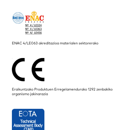
ENAC 4/LE063 akreditazioa materialen sektorerako
Eraikuntzako Produktuen Erregelamendurako 1292 zenbakiko
organismo jakinarazia