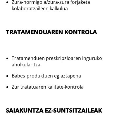
Zura-hormigoia/zura-zura forjaketa
kolaboratzaileen kalkulua
TRATAMENDUAREN KONTROLA
Tratamenduen preskripzioaren inguruko
aholkularitza
Babes-produktuen egiaztapena
Zur tratatuaren kalitate-kontrola
SAIAKUNTZA EZ-SUNTSITZAILEAK