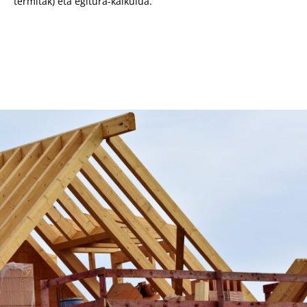
termitak) eta egitura-kalkulua.