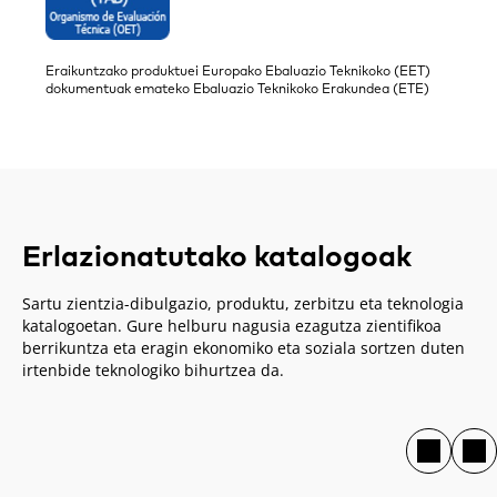
Eraikuntzako produktuei Europako Ebaluazio Teknikoko (EET)
dokumentuak emateko Ebaluazio Teknikoko Erakundea (ETE)
Erlazionatutako katalogoak
Sartu zientzia-dibulgazio, produktu, zerbitzu eta teknologia
katalogoetan. Gure helburu nagusia ezagutza zientifikoa
berrikuntza eta eragin ekonomiko eta soziala sortzen duten
irtenbide teknologiko bihurtzea da.