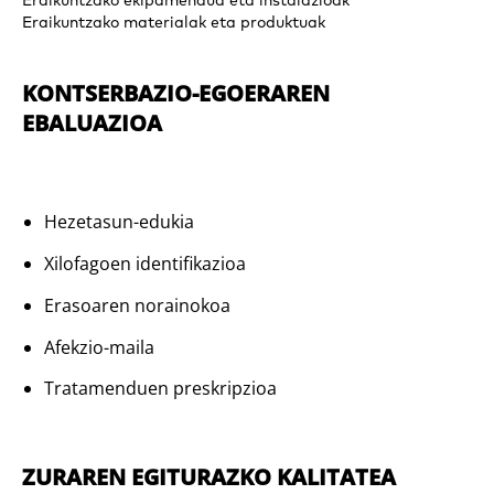
Eraikuntzako ekipamendua eta instalazioak
Eraikuntzako materialak eta produktuak
KONTSERBAZIO-EGOERAREN
EBALUAZIOA
Hezetasun-edukia
Xilofagoen identifikazioa
Erasoaren norainokoa
Afekzio-maila
Tratamenduen preskripzioa
ZURAREN EGITURAZKO KALITATEA