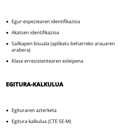
Egur-espeziearen identifikazioa
Akatsen identifikazioa
Sailkapen bisuala (aplikatu beharreko arauaren
arabera)
Klase erresistentearen esleipena
EGITURA-KALKULUA
Egituraren azterketa
Egitura-kalkulua (CTE-SE-M)