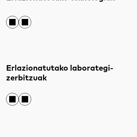
Erlazionatutako laborategi-
zerbitzuak