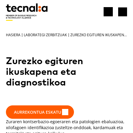
HASIERA
LABORATEGI ZERBITZUAK
ZUREZKO EGITUREN IKUSKAPENA ETA DIAGNOSTIKOA
Zurezko egituren
ikuskapena eta
diagnostikoa
AURREKONTUA ESKATU
Zuraren kontserbazio-egoeraren eta patologien ebaluazioa,
xilofagoen identifikazioa (usteltze-onddoak, kardamuak eta