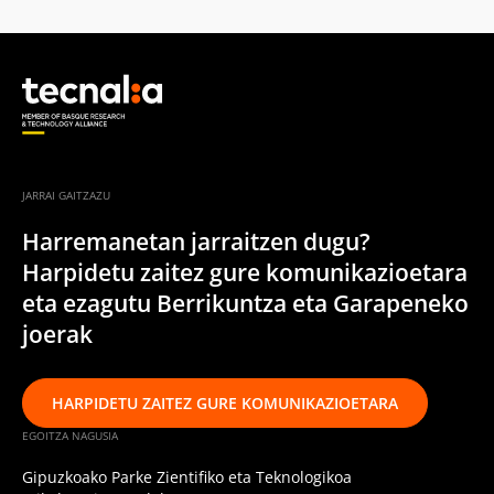
JARRAI GAITZAZU
Harremanetan jarraitzen dugu?
Harpidetu zaitez gure komunikazioetara
eta ezagutu Berrikuntza eta Garapeneko
joerak
HARPIDETU ZAITEZ GURE KOMUNIKAZIOETARA
EGOITZA NAGUSIA
Gipuzkoako Parke Zientifiko eta Teknologikoa