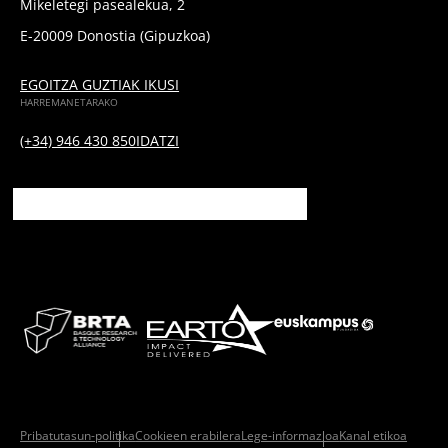
Mikeletegi pasealekua, 2
E-20009 Donostia (Gipuzkoa)
EGOITZA GUZTIAK IKUSI
HARREMANETARAKO
(+34) 946 430 850
IDATZI
Pribatutasun-politika
Cookieen erabilera
Lege-informazioa
Kanal etikoa