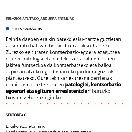
ERLAZIONATUTAKO JARDUERA EREMUAK
Hiri ekosistema
Eginda dagoen eraikin bateko esku-hartze guztietan
abiapuntu bat izan behar da erabakiak hartzeko.
Zurezko egituraren kontserbazio-egoera ezagutzea
eta zer patologia eta eusteko zer ahalmen dituen
jakitea funtsezkoa da kontserbatzeko eta balioa
azpimarratzeko egin beharreko jarduera guztiak
planteatzeko. Gure teknikariek tresna berrienak
erabiltzen dituzte zuraren
patologiei, kontserbazio-
egoerari eta egituren erresistentziari
buruzko
txosten zehatzak egiteko.
SEKTOREAK
Eraikuntza eta hiria