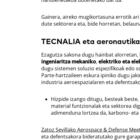
handienetakoa dutenetako bat da.
Gainera, aireko mugikortasuna errotik ari 
dute sektorera eta, bide horretan, belauna
TECNALIA eta aeronautikare
Ezagutza sakona dugu hainbat alorretan, 
ingeniaritza mekaniko
,
elektriko eta el
dugu sistemen soluzio espezifikoak edo so
Parte-hartzaileen eskura ipiniko dugu jaki
industria aeroespazialaren eta defentsak
Hizpide izango ditugu, besteak beste,
material funtzionalak eta sektorea di
adimenduna lortzea da, karbono- eta
Zatoz Sevillako Aerospace & Defense Mee
eta defentsakora bideratutako gure garap