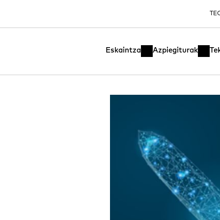
TE
Eskaintza
Azpiegiturak
Te