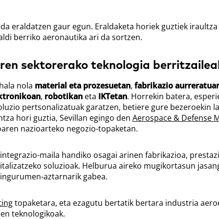
da eraldatzen gaur egun. Eraldaketa horiek guztiek iraultza
ldi berriko aeronautika ari da sortzen.
n sektorerako teknologia berritzailea
hala nola
material eta prozesuetan
,
fabrikazio aurreratua
ektronikoan
,
robotikan
eta
IKTetan
. Horrekin batera, esperi
luzio pertsonalizatuak garatzen, betiere gure bezeroekin l
ntza hori guztia, Sevillan egingo den
Aerospace & Defense M
oaren nazioarteko negozio-topaketan.
 integrazio-maila handiko osagai arinen fabrikazioa, presta
gitalizatzeko soluzioak. Helburua aireko mugikortasun jasan
 ingurumen-aztarnarik gabea.
ting
topaketara, eta ezagutu bertatik bertara industria aero
en teknologikoak.