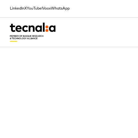
LinkedIn
X
YouTube
IVoox
WhatsApp