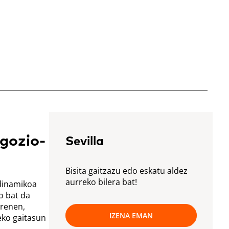
gozio-
Sevilla
Bisita gaitzazu edo eskatu aldez
aurreko bilera bat!
dinamikoa
o bat da
rrenen,
IZENA EMAN
eko gaitasun