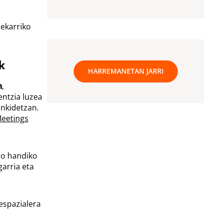
 ekarriko
k
HARREMANETAN JARRI
n
,
entzia luzea
ankidetzan.
eetings
zio handiko
garria eta
espazialera