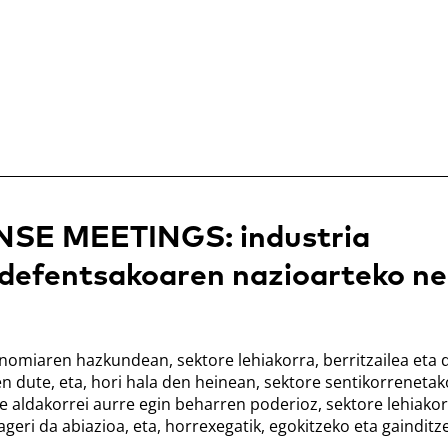
SE MEETINGS: industria
 defentsakoaren nazioarteko ne
omiaren hazkundean, sektore lehiakorra, berritzailea eta 
en dute, eta, hori hala den heinean, sektore sentikorrenetak
 aldakorrei aurre egin beharren poderioz, sektore lehiako
geri da abiazioa, eta, horrexegatik, egokitzeko eta gainditz