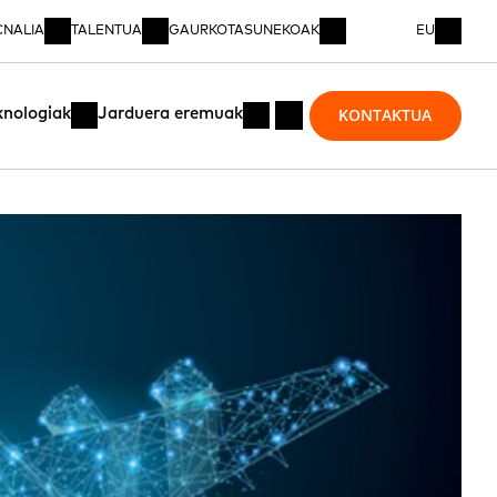
CNALIA
TALENTUA
GAURKOTASUNEKOAK
EU
KONTAKTUA
knologiak
Jarduera eremuak