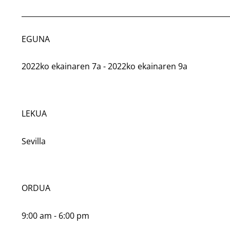
EGUNA
2022ko ekainaren 7a - 2022ko ekainaren 9a
LEKUA
Sevilla
ORDUA
9:00 am - 6:00 pm