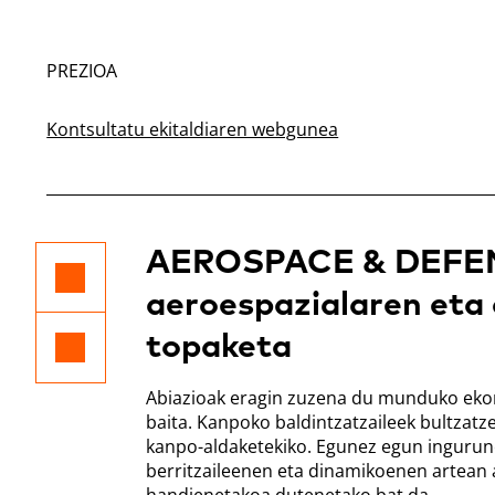
PREZIOA
Kontsultatu ekitaldiaren webgunea
AEROSPACE & DEFEN
aeroespazialaren eta
topaketa
Abiazioak eragin zuzena du munduko ekon
baita. Kanpoko baldintzatzaileek bultzatz
kanpo-aldaketekiko. Egunez egun ingurune
berritzaileenen eta dinamikoenen artean a