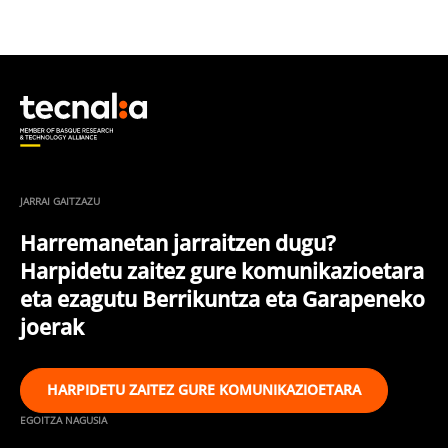
JARRAI GAITZAZU
Harremanetan jarraitzen dugu?
Harpidetu zaitez gure komunikazioetara
eta ezagutu Berrikuntza eta Garapeneko
joerak
HARPIDETU ZAITEZ GURE KOMUNIKAZIOETARA
EGOITZA NAGUSIA