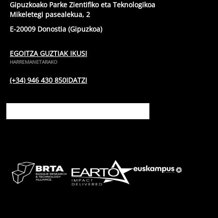
Gipuzkoako Parke Zientifiko eta Teknologikoa
Mikeletegi pasealekua, 2
E-20009 Donostia (Gipuzkoa)
EGOITZA GUZTIAK IKUSI
HARREMANETARAKO
(+34) 946 430 850
IDATZI