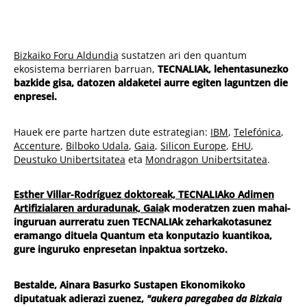
Bizkaiko Foru Aldundia
sustatzen ari den quantum
ekosistema berriaren barruan,
TECNALIAk, lehentasunezko
bazkide gisa, datozen aldaketei aurre egiten laguntzen die
enpresei.
Hauek ere parte hartzen dute estrategian:
IBM
,
Telefónica
,
Accenture
,
Bilboko Udala
,
Gaia
,
Silicon Europe
,
EHU
,
Deustuko Unibertsitatea
eta
Mondragon Unibertsitatea
.
Esther Villar-Rodríguez doktoreak, TECNALIAko Adimen
Artifizialaren arduradunak,
Gaia
k moderatzen zuen mahai-
inguruan aurreratu zuen
TECNALIAk zeharkakotasunez
eramango dituela Quantum eta konputazio kuantikoa,
gure inguruko enpresetan inpaktua sortzeko
.
Bestalde,
Ainara Basurko
Sustapen Ekonomikoko
diputatuak adierazi zuenez,
"aukera paregabea da Bizkaia