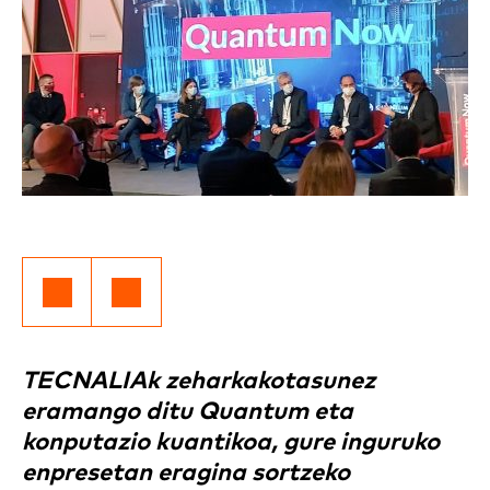
TECNALIAk zeharkakotasunez
eramango ditu Quantum eta
konputazio kuantikoa, gure inguruko
enpresetan eragina sortzeko